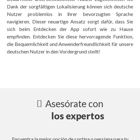
Dank der sorgfältigen Lokalisierung können sich deutsche
Nutzer problemlos in ihrer bevorzugten Sprache
navigieren. Dieser neuartige Ansatz sorgt dafür, dass Sie
sich beim Entdecken der App sofort wie zu Hause
empfinden. Entdecken Sie diese hervorragende Funktion,
die Bequemlichkeit und Anwenderfreundlichkeit für unsere
deutschen Nutzer in den Vordergrund stellt!
Asesórate con
los expertos
Encuentra la mejor opción de cortina o persiana para tu