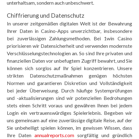
unterhaltsam, sondern auch unbeschwert.
Chiffrierung und Datenschutz
In unserer zeitgemäßen digitalen Welt ist der Bewahrung
Ihrer Daten in Casino-Apps unverzichtbar, insbesondere
bei zuverlässigen Zahlungsmethoden. Bei 1win Casino
priorisieren wir Datensicherheit und verwenden modernste
Verschlüsselungstechnologien an. So sind Ihre privaten und
finanziellen Daten vor unbefugtem Zugriff bewahrt, und Sie
können sich sorglos auf Ihr Spiel konzentrieren. Unsere
strikten Datenschutzmaßnahmen genügen höchsten
Normen und garantieren Diskretion und Vollständigkeit
bei jeder Überweisung. Durch häufige Systemprüfungen
und -aktualisierungen sind wir potenziellen Bedrohungen
stets einen Schritt voraus und gewähren Ihnen bei jedem
Login ein vertrauenswürdiges Spielerlebnis. Begeben wir
uns gemeinsam auf eine zuverlässige digitale Reise, auf der
Sie unbehelligt spielen können, im gewissen Wissen, dass
Ihre Daten
annualreports.com
sorgfältig und gründlich