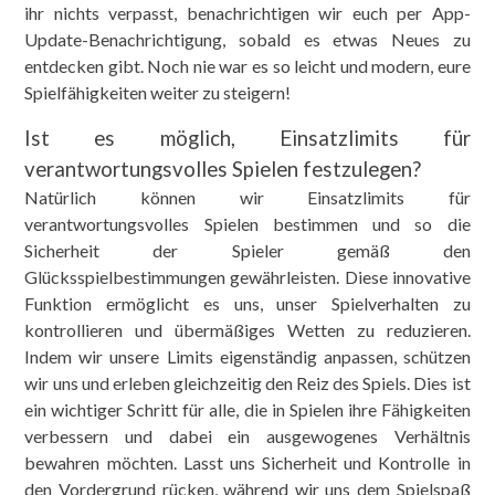
ihr nichts verpasst, benachrichtigen wir euch per App-
Update-Benachrichtigung, sobald es etwas Neues zu
entdecken gibt. Noch nie war es so leicht und modern, eure
Spielfähigkeiten weiter zu steigern!
Ist es möglich, Einsatzlimits für
verantwortungsvolles Spielen festzulegen?
Natürlich können wir Einsatzlimits für
verantwortungsvolles Spielen bestimmen und so die
Sicherheit der Spieler gemäß den
Glücksspielbestimmungen gewährleisten. Diese innovative
Funktion ermöglicht es uns, unser Spielverhalten zu
kontrollieren und übermäßiges Wetten zu reduzieren.
Indem wir unsere Limits eigenständig anpassen, schützen
wir uns und erleben gleichzeitig den Reiz des Spiels. Dies ist
ein wichtiger Schritt für alle, die in Spielen ihre Fähigkeiten
verbessern und dabei ein ausgewogenes Verhältnis
bewahren möchten. Lasst uns Sicherheit und Kontrolle in
den Vordergrund rücken, während wir uns dem Spielspaß