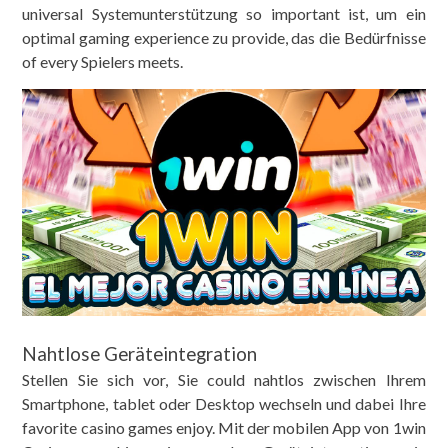
universal Systemunterstützung so important ist, um ein
optimal gaming experience zu provide, das die Bedürfnisse
of every Spielers meets.
Nahtlose Geräteintegration
Stellen Sie sich vor, Sie could nahtlos zwischen Ihrem
Smartphone, tablet oder Desktop wechseln und dabei Ihre
favorite casino games enjoy. Mit der mobilen App von 1win