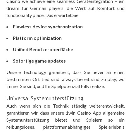
Casino we achieve eine seamless Geräteintegration – ein
dream für German players, die Wert auf Komfort und
functionality place. Das erwartet Sie:
Flawless device synchronization
Platform optimization
Unified Benutzeroberfläche
Sofortige game updates
Unsere technology garantiert, dass Sie never an einen
bestimmten Ort tied sind, always bereit sind zu play, wo
immer Sie sind, und Ihr Spielpotenzial fully realize.
Universal Systemunterstützung
Auch wenn sich die Technik ständig weiterentwickelt,
garantieren wir, dass unsere 1win Casino App allgemeine
Systemunterstützung bietet und Spielern so ein
reibungsloses, plattformunabhängiges Spielerlebnis