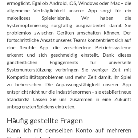
ermöglicht. Egal ob Android, iOS, Windows oder Mac – die
allgemeine Verträglichkeit unserer App sorgt für ein
makelloses Spielerlebnis. Wir haben die
Systemoptimierung sorgfältig ausgearbeitet, damit Sie
problemlos zwischen Geräten umschalten können. Der
fortschrittliche Ansatz unseres Teams konzentriert sich auf
eine flexible App, die verschiedene Betriebssysteme
erkennt und sich geschmeidig einstellt. Dank dieses
ganzheitlichen Engagements für universelle
Systemunterstützung verbringen Sie weniger Zeit mit
Kompatibilitätsproblemen und mehr Zeit damit, Ihr Spiel
zu beherrschen. Die Anpassungsfähigkeit unserer App
entspricht nicht nur die Industrienormen – sie etabliert neue
Standards! Lassen Sie uns zusammen in eine Zukunft
unbegrenzten Spielens eintreten.
Häufig gestellte Fragen
Kann ich mit demselben Konto auf mehreren