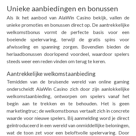
Unieke aanbiedingen en bonussen
Als ik het aanbod van AlaWin Casino bekijk, vallen de
unieke promoties en bonussen direct op. De aantrekkelijke
welkomstbonus vormt de perfecte basis voor een
boeiende spelervaring, terwijl de gratis spins voor
afwisseling en spanning zorgen. Bovendien bieden de
herlaadbonussen doorlopend voordeel, waardoor spelers
steeds weer een reden vinden om terug te keren.
Aantrekkelijke welkomstaanbieding
Temidden van de bruisende wereld van online gaming
onderscheidt AlaWin Casino zich door zijn aanlokkelijke
welkomstaanbieding, ontworpen om spelers vanaf het
begin aan te trekken en te behouden. Het is geen
marketingtruc; de welkomstbonus vertaalt zich in concrete
waarde voor nieuwe spelers. Bij aanmelding word je direct
geïntroduceerd in een wereld van onmiddellijke beloningen,
wat de toon zet voor een beloftvolle spelervaring. Door