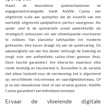
Naast de innovatieve spelmechanismen en
engagementstrategieën biedt AlaWin Casino een
uitgebreid scala aan spelopties die de essentie van een
werkelijk uitgebreid spelplatform perfect weergeven. Als
speler vind ik de spelvariatie zowel aantrekkelijk als
strategisch ontworpen om aan uiteenlopende voorkeuren
te voldoen. Van klassieke tafelspellen tot moderne
gokkasten, elke keuze draagt bij aan de spelervaring. De
aanwezigheid van een live dealer verhoogt de beleving en
zorgt voor een authentieke casino-sfeer, gewoon thuis.
Deze functie garandeert live interactie, waardoor elke
ronde levendig en fascinerend is. Bovendien is de variatie
niet alleen bedoeld voor de vernieuwing; het is afgestemd
op verschillende risiconiveaus en vaardigheidsniveaus. Of
je nu een nieuwkomer bent of een ervaren gokker, AlaWin
Casino garandeert een individueel avontuur.
Ervaar de vloeiende digitale