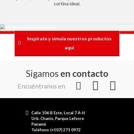
cortina ideal.
Inspírate y simula nuestros productos
aquí
Sigamos
en contacto
Encuéntranos en
Calle 106 B Este, Local 7 A-H
Urb. Chanis, Parque Lefevre
Panamá
Teléfono: (+507) 271 0972