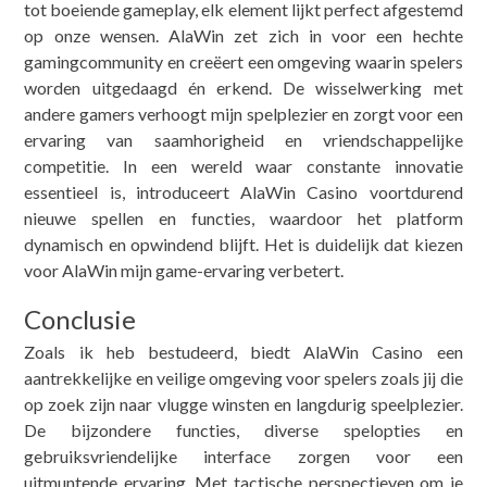
tot boeiende gameplay, elk element lijkt perfect afgestemd
op onze wensen. AlaWin zet zich in voor een hechte
gamingcommunity en creëert een omgeving waarin spelers
worden uitgedaagd én erkend. De wisselwerking met
andere gamers verhoogt mijn spelplezier en zorgt voor een
ervaring van saamhorigheid en vriendschappelijke
competitie. In een wereld waar constante innovatie
essentieel is, introduceert AlaWin Casino voortdurend
nieuwe spellen en functies, waardoor het platform
dynamisch en opwindend blijft. Het is duidelijk dat kiezen
voor AlaWin mijn game-ervaring verbetert.
Conclusie
Zoals ik heb bestudeerd, biedt AlaWin Casino een
aantrekkelijke en veilige omgeving voor spelers zoals jij die
op zoek zijn naar vlugge winsten en langdurig speelplezier.
De bijzondere functies, diverse spelopties en
gebruiksvriendelijke interface zorgen voor een
uitmuntende ervaring. Met tactische perspectieven om je