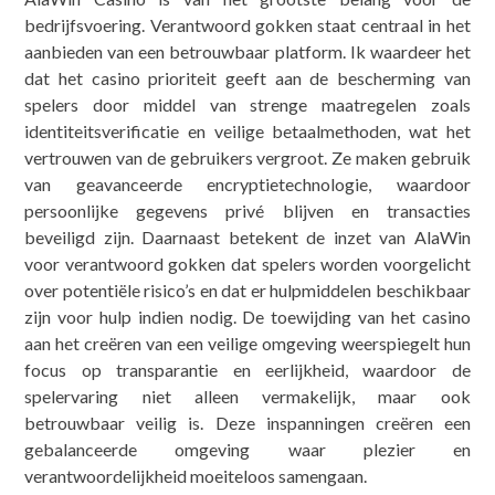
bedrijfsvoering. Verantwoord gokken staat centraal in het
aanbieden van een betrouwbaar platform. Ik waardeer het
dat het casino prioriteit geeft aan de bescherming van
spelers door middel van strenge maatregelen zoals
identiteitsverificatie en veilige betaalmethoden, wat het
vertrouwen van de gebruikers vergroot. Ze maken gebruik
van geavanceerde encryptietechnologie, waardoor
persoonlijke gegevens privé blijven en transacties
beveiligd zijn. Daarnaast betekent de inzet van AlaWin
voor verantwoord gokken dat spelers worden voorgelicht
over potentiële risico’s en dat er hulpmiddelen beschikbaar
zijn voor hulp indien nodig. De toewijding van het casino
aan het creëren van een veilige omgeving weerspiegelt hun
focus op transparantie en eerlijkheid, waardoor de
spelervaring niet alleen vermakelijk, maar ook
betrouwbaar veilig is. Deze inspanningen creëren een
gebalanceerde omgeving waar plezier en
verantwoordelijkheid moeiteloos samengaan.