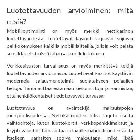
Luotettavuuden arvioiminen: mitä
etsiä?
Mobiilioptimointi on myös merkki nettikasinon
luotettavuudesta. Luotettavat kasinot tarjoavat sujuvan
pelikokemuksen kaikilla mobiililaitteilla, jolloin voit pelata
suosikkipelisi missä tahansa ja milloin tahansa.
Verkkosivuston turvallisuus on myös merkittävä tekijä
luotettavuuden arvioinnissa. Luotettavat kasinot käyttävät
moderneja salausmenetelmiä suojatakseen pelaajien
tietoja. Tämä auttaa estämään tietomurtoja ja varmistaa,
että henkilökohtaiset tiedot pysyvät turvassa.
Luotettavuus on avaintekijä maksutapojen
monipuolisuudessa. Nettikasinoiden tulisi tarjota useita
vaihtoehtoja, kuten luottokortit, verkkopankkimaksut ja
kryptovaluutat. Tämä antaa pelaajille mahdollisuuden valita
itselleen parhaiten sopiva maksutapa, mikä lisää