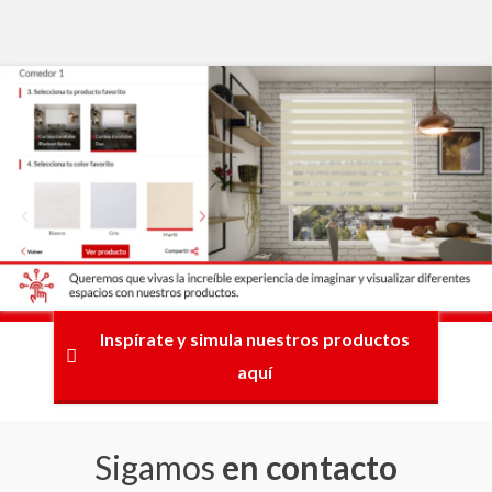
Inspírate y simula nuestros productos
aquí
Sigamos
en contacto