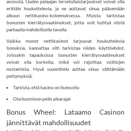
ansiosta. Uuden pelaajan tervetuliaistarjoukset voivat olla
erittäin houkuttelevia, ja ne auttavat sinua pääsemään
alkuun nettikasino-kokemuksessa. Muista tarkistaa
bonusten kierrätysvaatimukset, jotta voit hyötyä niistä
parhaalla mahdollisella tavalla.
Vaikka monet nettikasinot tarjoavat houkuttelevia
bonuksia, kannattaa silti tarkistaa niiden käyttöehdot.
Joissakin tapauksissa bonusten kierrätysvaatimukset
voivat olla korkeita, mikä voi rajoittaa voittojen
nostamista. Hyvä suunnittelu auttaa sinua välttämään
pettymyksiä.
Tarkista, että kasino on lisensoitu
Ota huomioon pelin aikarajat
Bonus Wheel: Lataamo Casinon
jännittävät mahdollisuudet