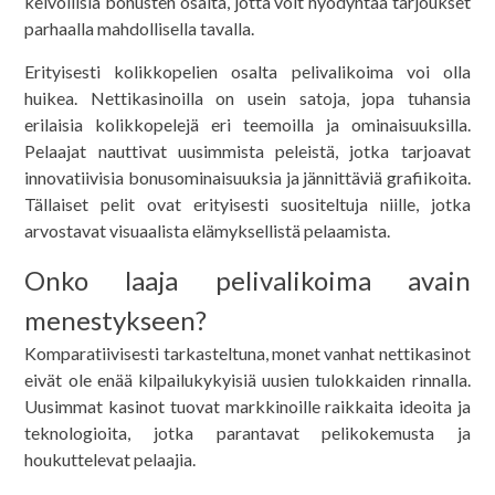
kelvollisia bonusten osalta, jotta voit hyödyntää tarjoukset
parhaalla mahdollisella tavalla.
Erityisesti kolikkopelien osalta pelivalikoima voi olla
huikea. Nettikasinoilla on usein satoja, jopa tuhansia
erilaisia kolikkopelejä eri teemoilla ja ominaisuuksilla.
Pelaajat nauttivat uusimmista peleistä, jotka tarjoavat
innovatiivisia bonusominaisuuksia ja jännittäviä grafiikoita.
Tällaiset pelit ovat erityisesti suositeltuja niille, jotka
arvostavat visuaalista elämyksellistä pelaamista.
Onko laaja pelivalikoima avain
menestykseen?
Komparatiivisesti tarkasteltuna, monet vanhat nettikasinot
eivät ole enää kilpailukykyisiä uusien tulokkaiden rinnalla.
Uusimmat kasinot tuovat markkinoille raikkaita ideoita ja
teknologioita, jotka parantavat pelikokemusta ja
houkuttelevat pelaajia.