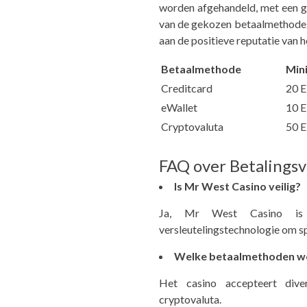
worden afgehandeld, met een ge
van de gekozen betaalmethode. Di
aan de positieve reputatie van h
Betaalmethode
Min
Creditcard
20 
eWallet
10 
Cryptovaluta
50 
FAQ over Betalingsv
Is Mr West Casino veilig?
Ja, Mr West Casino is v
versleutelingstechnologie om s
Welke betaalmethoden w
Het casino accepteert dive
cryptovaluta.