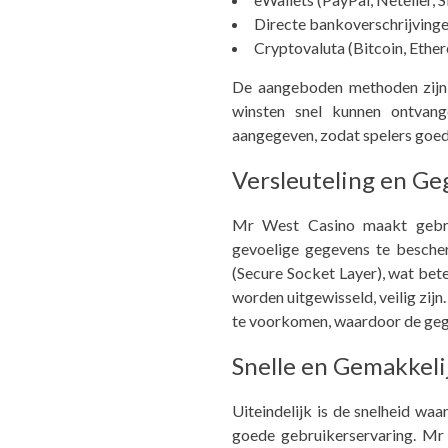
Directe bankoverschrijving
Cryptovaluta (Bitcoin, Ethe
De aangeboden methoden zijn n
winsten snel kunnen ontvang
aangegeven, zodat spelers goed 
Versleuteling en G
Mr West Casino maakt gebrui
gevoelige gegevens te besche
(Secure Socket Layer), wat bete
worden uitgewisseld, veilig zij
te voorkomen, waardoor de geg
Snelle en Gemakkeli
Uiteindelijk is de snelheid wa
goede gebruikerservaring. Mr 