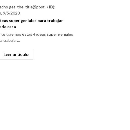
b, 9/5/2020
ideas super geniales para trabajar
sde casa
 te traemos estas 4 ideas super geniales
a trabajar…
Leer
artículo