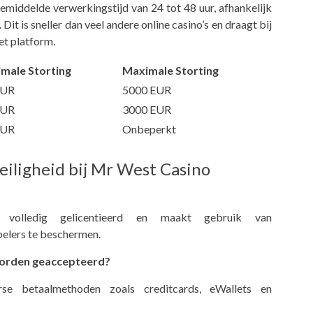
middelde verwerkingstijd van 24 tot 48 uur, afhankelijk
t is sneller dan veel andere online casino’s en draagt bij
et platform.
imale Storting
Maximale Storting
EUR
5000 EUR
EUR
3000 EUR
EUR
Onbeperkt
eiligheid bij Mr West Casino
olledig gelicentieerd en maakt gebruik van
pelers te beschermen.
orden geaccepteerd?
rse betaalmethoden zoals creditcards, eWallets en