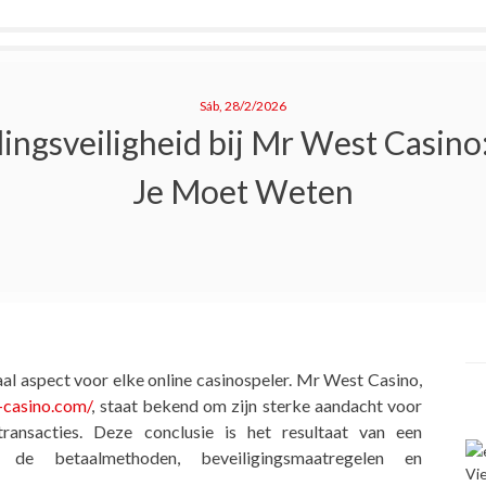
Sáb, 28/2/2026
lingsveiligheid bij Mr West Casino
Je Moet Weten
iaal aspect voor elke online casinospeler. Mr West Casino,
-casino.com/
, staat bekend om zijn sterke aandacht voor
 transacties. Deze conclusie is het resultaat van een
n de betaalmethoden, beveiligingsmaatregelen en
Vi