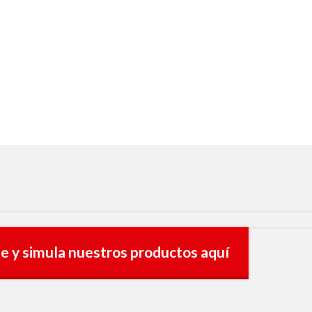
te y simula nuestros productos aquí