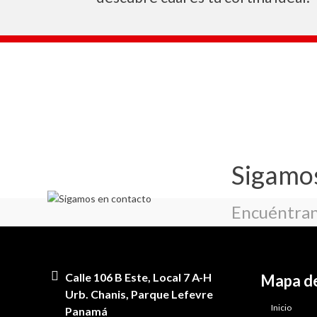
Sigamo
Encuéntran
Calle 106 B Este, Local 7 A-H
Mapa de
Urb. Chanis, Parque Lefevre
Inicio
Panamá