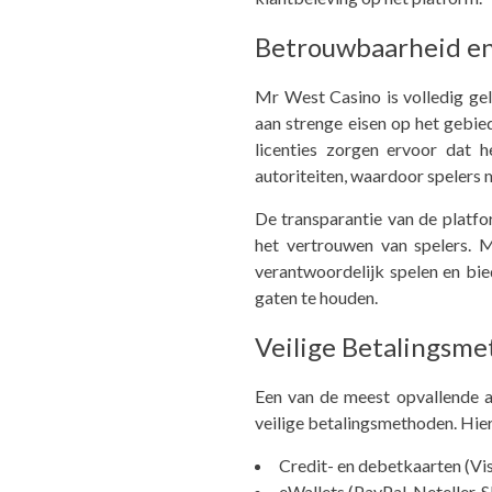
Betrouwbaarheid en
Mr West Casino is volledig gel
aan strenge eisen op het gebie
licenties zorgen ervoor dat h
autoriteiten, waardoor spelers 
De transparantie van de platfo
het vertrouwen van spelers. 
verantwoordelijk spelen en bie
gaten te houden.
Veilige Betalingsm
Een van de meest opvallende 
veilige betalingsmethoden. Hier
Credit- en debetkaarten (Vi
eWallets (PayPal, Neteller, Sk