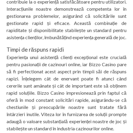
contribuie la o experiență satisfăcătoare pentru utilizatori.
Interacțiunile noastre demonstrează competenta lor în
gestionarea problemelor, asigurând că solicitările sunt
gestionate rapid și eficace. Această combinație de
rapiditate și disponibilitate stabilește un standard pentru
asistența clienților, îmbunătățind experiența generală de joc.
Timpi de răspuns rapidi
Experiența unui asistență clienți excepțional este crucială
pentru pasionații de cazinouri online, iar Bizzo Casino pare
să fi perfectionat acest aspect prin timpii săi de răspuns
rapizi. Înțelegem cât de enervant poate fi atunci când
cererile sunt amânate și cât de important este să obținem
rapid soluțiile. Bizzo Casino impresionează prin faptul că
oferă în mod constant solicitări rapide, asigurându-se că
chestiunile și preocupările noastre sunt tratate fără
întârzieri inutile. Viteza lor în furnizarea de soluții prompte
adaugă o valoare substanțială experienței noastre de joc și
stabilește un standard în industria cazinourilor online.