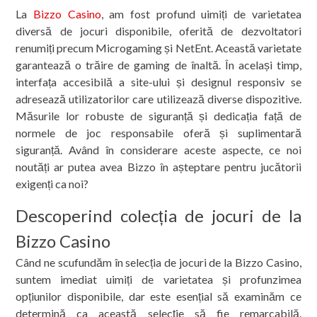
La
Bizzo Casino
, am fost profund uimiți de varietatea
diversă de jocuri disponibile, oferită de dezvoltatori
renumiți precum Microgaming și NetEnt. Această varietate
garantează o trăire de gaming de înaltă. În același timp,
interfața accesibilă a site-ului și designul responsiv se
adresează utilizatorilor care utilizează diverse dispozitive.
Măsurile lor robuste de siguranță și dedicația față de
normele de joc responsabile oferă și suplimentară
siguranță. Având în considerare aceste aspecte, ce noi
noutăți ar putea avea Bizzo în așteptare pentru jucătorii
exigenți ca noi?
Descoperind colecția de jocuri de la
Bizzo Casino
Când ne scufundăm în selecția de jocuri de la Bizzo Casino,
suntem imediat uimiți de varietatea și profunzimea
opțiunilor disponibile, dar este esențial să examinăm ce
determină ca această selecție să fie remarcabilă.