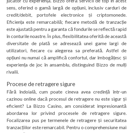
jucător cu experiență. Bizzo oferă servicii de top în acest
sens, oferind o gamă largă de opțiuni, inclusiv carduri de
credit/debit, portofele electronice și criptomonede.
Eficiența este remarcabilă; fiecare metodă de tranzacție
este ajustată pentru a garanta că fondurile se reflectă rapid
în conturile noastre. În plus, flexibilitatea oferită de această
diversitate de plată se adresează unei game largi de
utilizatori, fiecare cu alegerea sa preferată. Astfel de
opțiuni nu numai că amplifică confortul, dar îmbogățesc și
experiența de joc în ansamblu, distinguind Bizzo de mulți
rivalii.
Procese de retragere sigure
Fără îndoială, cum poate cineva avea credință într-un
cazinou online dacă procesul de retragere nu este sigur și
eficient? La Bizzo Casino, am considerat impresionantă
abordarea lor privind procesele de retragere sigure.
Focalizarea pus pe termenele de retragere și securitatea
tranzacțiilor este remarcabil. Pentru o comprehensiune mai