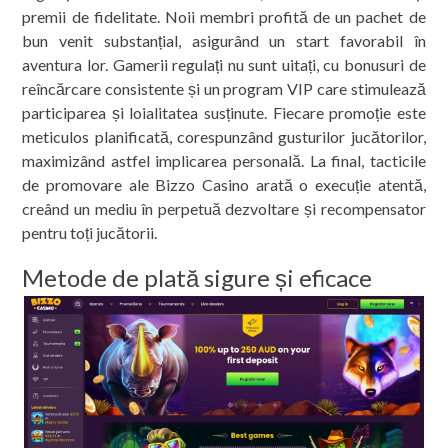
premii de fidelitate. Noii membri profită de un pachet de
bun venit substanțial, asigurând un start favorabil în
aventura lor. Gamerii regulați nu sunt uitați, cu bonusuri de
reîncărcare consistente și un program VIP care stimulează
participarea și loialitatea susținute. Fiecare promoție este
meticulos planificată, corespunzând gusturilor jucătorilor,
maximizând astfel implicarea personală. La final, tacticile
de promovare ale Bizzo Casino arată o execuție atentă,
creând un mediu în perpetuă dezvoltare și recompensator
pentru toți jucătorii.
Metode de plată sigure și eficace