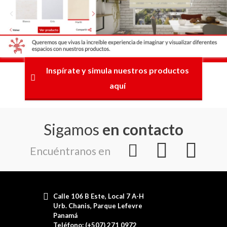
Inspírate y simula nuestros productos
aquí
Sigamos
en contacto
Encuéntranos en
Calle 106 B Este, Local 7 A-H
Urb. Chanis, Parque Lefevre
Panamá
Teléfono: (+507) 271 0972