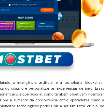
uindo a inteligência artificial e a tecnologia blockchain,
 do usuário e personalizar as experiências de jogo. Essas
or eficiência operacional, como também objetivam incentivar
. Com a aumento da concorrência entre operadores como a
oneiros tecnológicos poderá vir a ser um fator crucial de