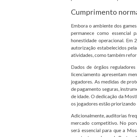
Cumprimento normat
Embora o ambiente dos games o
permanece como essencial pa
honestidade operacional. Em 2
autorização estabelecidos pela
atividades, como também refor
Dados de órgãos reguladores 
licenciamento apresentam meno
jogadores. As medidas de prote
de pagamento seguras, instrume
de idade. O dedicação da Mostb
os jogadores estão priorizando 
Adicionalmente, auditorias fre
mercado competitivo. No porvi
será essencial para que a Mos