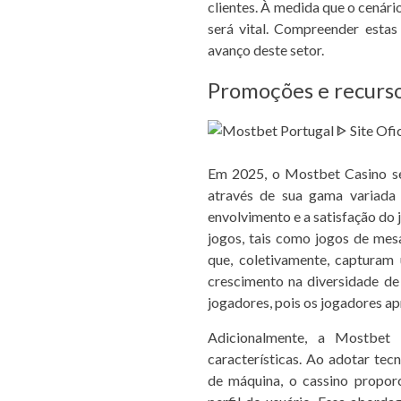
clientes. À medida que o cenário
será vital. Compreender estas
avanço deste setor.
Promoções e recurso
Em 2025, o Mostbet Casino se
através de sua gama variada 
envolvimento e a satisfação do 
jogos, tais como jogos de mesa
que, coletivamente, capturam
crescimento na diversidade de
jogadores, pois os jogadores ap
Adicionalmente, a Mostbet 
características. Ao adotar tecn
de máquina, o cassino propor