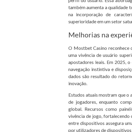
perfil do usuário. Essa abord
também aumenta a qualidade tot
na incorporação de caracter
superioridade em um setor satu
Melhorias na experi
O Mostbet Casino reconhece q
uma vivência de usuário super
apostadores leais. Em 2025, o 
navegação instintiva e disposi
dados são resultado do retorn
inovação.
Estudos atuais mostram que o a
de jogadores, enquanto compo
global. Recursos como painéi
vivência de jogo, fortalecendo 
entre dispositivos assegura um
por utilizadores de dispositivos