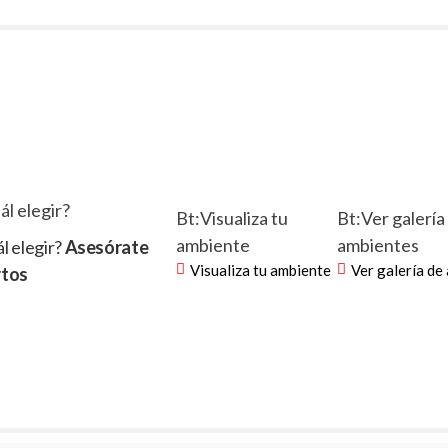
Persiana
l elegir?
Bt:Visualiza tu
Bt:Ver galería
semi
ambiente
ambientes
l elegir?
Asesórate
as
madera
Visualiza tu ambiente
Ver galería de
rtos
minio
es
Persiana
iana
Semi
inio
madera