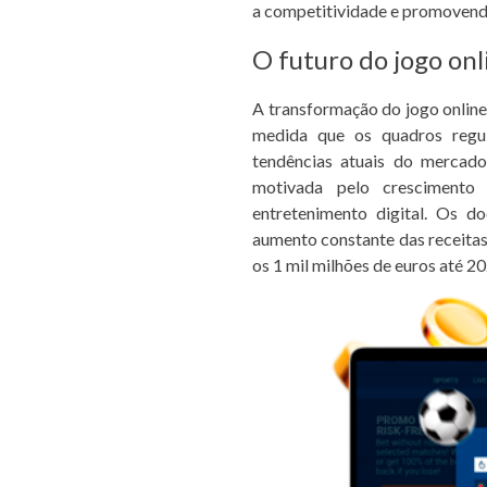
a competitividade e promovendo
O futuro do jogo on
A transformação do jogo online
medida que os quadros regul
tendências atuais do mercado
motivada pelo crescimento 
entretenimento digital. Os 
aumento constante das receitas
os 1 mil milhões de euros até 20