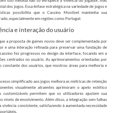
agem sob medida não só enriquece a vivência do jogador, mas
al dos jogos. Essa ênfase estratégica na variedade de jogos e
ísticas possibilita que o Cassino Mostbet mantenha sua
rado, especialmente em regiões como Portugal.
ência e interação do usuário
ue a proposta de games novos deve ser complementada por
ior e uma interação refinada para preservar uma fundação de
cassino fez progressos no design da interface, focando em a
ções centrados no usuário. As aprimoramentos orientadas por
o constante dos usuários, que mostrou áreas para melhoria e
cesso simplificado aos jogos melhora as métricas de retenção
nentes visualmente atraentes aprimoram o apelo estético
s customizáveis permitem que os utilizadores ajustem sua
os níveis de envolvimento. Além disso, a integração sem falhas
a vivência consistente, satisfazendo à aumentada necessidade
 portáteis.