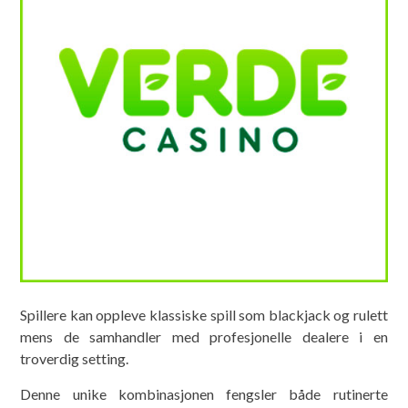
Spillere kan oppleve klassiske spill som blackjack og rulett
mens de samhandler med profesjonelle dealere i en
troverdig setting.
Denne unike kombinasjonen fengsler både rutinerte