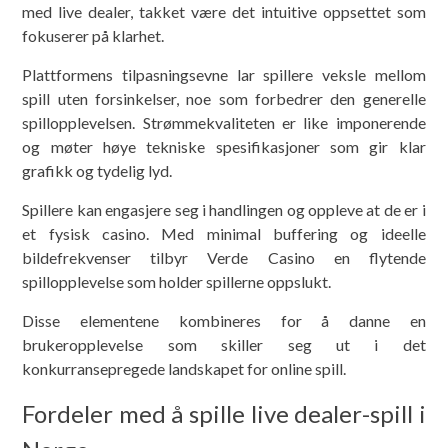
med live dealer, takket være det intuitive oppsettet som
fokuserer på klarhet.
Plattformens tilpasningsevne lar spillere veksle mellom
spill uten forsinkelser, noe som forbedrer den generelle
spillopplevelsen. Strømmekvaliteten er like imponerende
og møter høye tekniske spesifikasjoner som gir klar
grafikk og tydelig lyd.
Spillere kan engasjere seg i handlingen og oppleve at de er i
et fysisk casino. Med minimal buffering og ideelle
bildefrekvenser tilbyr Verde Casino en flytende
spillopplevelse som holder spillerne oppslukt.
Disse elementene kombineres for å danne en
brukeropplevelse som skiller seg ut i det
konkurransepregede landskapet for online spill.
Fordeler med å spille live dealer-spill i