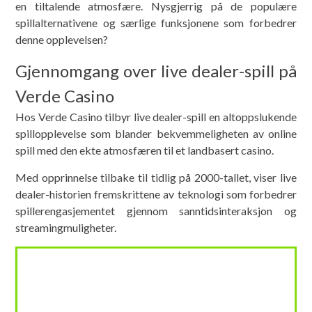
en tiltalende atmosfære. Nysgjerrig på de populære
spillalternativene og særlige funksjonene som forbedrer
denne opplevelsen?
Gjennomgang over live dealer-spill på
Verde Casino
Hos Verde Casino tilbyr live dealer-spill en altoppslukende
spillopplevelse som blander bekvemmeligheten av online
spill med den ekte atmosfæren til et landbasert casino.
Med opprinnelse tilbake til tidlig på 2000-tallet, viser live
dealer-historien fremskrittene av teknologi som forbedrer
spillerengasjementet gjennom sanntidsinteraksjon og
streamingmuligheter.