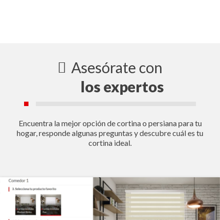
Asesórate con
los expertos
Encuentra la mejor opción de cortina o persiana para tu
hogar, responde algunas preguntas y descubre cuál es tu
cortina ideal.