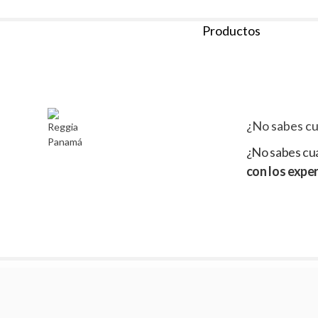
Skip
to
Productos
content
Malla
solar
Cortinas
¿No sabes cuá
Persian
¿No sabes cuá
Blackout
Reggia Panamá
con los expe
Alu
Cortinas
Roller
Malla
Cortinas
Solar
Persianas
Enrollables
Cortina
/
Horizontal
Pers
Roller
Enrollable
Sun
de
Alum
Duo
Blackout
Screen
PVC