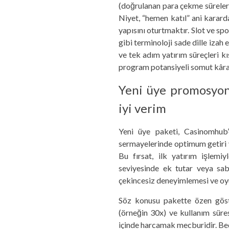
(doğrulanan para çekme süreleri,
Niyet, “hemen katıl” ani karar
yapısını oturtmaktır. Slot ve sp
gibi terminoloji sade dille izah 
ve tek adım yatırım süreçleri k
program potansiyeli somut kâra
Yeni üye promosyon 
iyi verim
Yeni üye paketi, Casinomhub’
sermayelerinde optimum getiri 
Bu fırsat, ilk yatırım işlem
seviyesinde ek tutar veya sab
çekincesiz deneyimlemesi ve oy
Söz konusu pakette özen göst
(örneğin 30x) ve kullanım sür
içinde harcamak mecburidir. Beda