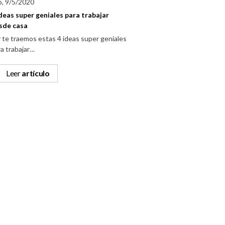
b, 9/5/2020
ideas super geniales para trabajar
sde casa
 te traemos estas 4 ideas super geniales
a trabajar…
Leer
artículo