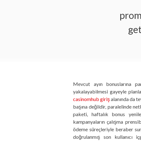
promo
get
Mevcut ayın bonuslarına pan
yakalayabilmesi gayeyle planl
casinomhub giriş
alanında da tey
başına değildir, paralelinde ne
paketi, haftalık bonus yen
kampanyaların çalışma prensibi
ödeme süreçleriyle beraber sun
doğrulanmış son kullanıcı iç