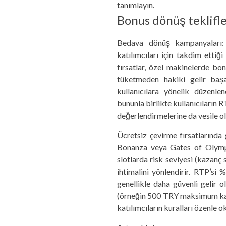
tanımlayın.
Bonus dönüş teklifle
Bedava dönüş kampanyaları: s
katılımcıları için takdim ettiğ
fırsatlar, özel makinelerde bonu
tüketmeden hakiki gelir başa
kullanıcılara yönelik düzenle
bununla birlikte kullanıcıların 
değerlendirmelerine da vesile ol
Ücretsiz çevirme fırsatlarında 
Bonanza veya Gates of Olympu
slotlarda risk seviyesi (kazanç 
ihtimalini yönlendirir. RTP’si 
genellikle daha güvenli gelir o
(örneğin 500 TRY maksimum kaz
katılımcıların kuralları özenle 