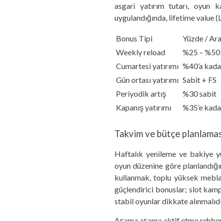
asgari yatırım tutarı, oyun 
uygulandığında, lifetime value (L
Bonus Tipi
Yüzde / Ara
Weekly reload
%25 – %50
Cumartesi yatırımı
%40’a kada
Gün ortası yatırımı
Sabit + FS
Periyodik artış
%30 sabit
Kapanış yatırımı
%35’e kada
Takvim ve bütçe planlaması
Haftalık yenileme ve bakiye yü
oyun düzenine göre planlandığın
kullanmak, toplu yüksek mebla
güçlendirici bonuslar; slot kamp
stabil oyunlar dikkate alınmalıdı
Aşama aşama aktif etme rehber