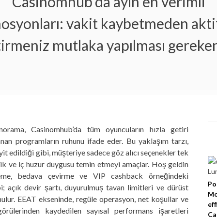
Casinomhub’da ayın en verimli
syonları: vakit kaybetmeden akti
irmeniz mutlaka yapılması gereke
orama, Casinomhub’da tüm oyuncuların hızla getiri
anan programların ruhunu ifade eder. Bu yaklaşım tarzı,
it edildiği gibi, müşteriye sadece göz alıcı seçenekler tek
tlik ve iç huzur duygusu temin etmeyi amaçlar. Hoş geldin
Lu
ileme, bedava çevirme ve VIP cashback örneğindeki
Po
; açık devir şartı, duyurulmuş tavan limitleri ve dürüst
Mo
ulur. EEAT ekseninde, regüle operasyon, net koşullar ve
ef
görülerinden kaydedilen sayısal performans işaretleri
Ca