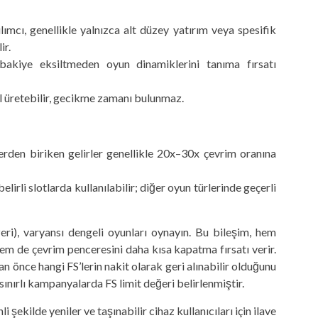
lımcı, genellikle yalnızca alt düzey yatırım veya spesifik
ir.
akiye eksiltmeden oyun dinamiklerini tanıma fırsatı
ül üretebilir, gecikme zamanı bulunmaz.
rden biriken gelirler genellikle 20x–30x çevrim oranına
belirli slotlarda kullanılabilir; diğer oyun türlerinde geçerli
ri), varyansı dengeli oyunları oynayın. Bu bileşim, hem
 hem de çevrim penceresini daha kısa kapatma fırsatı verir.
önce hangi FS’lerin nakit olarak geri alınabilir olduğunu
nırlı kampanyalarda FS limit değeri belirlenmiştir.
şekilde yeniler ve taşınabilir cihaz kullanıcıları için ilave