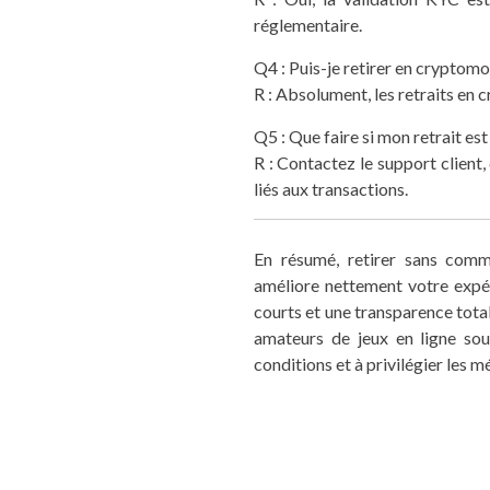
réglementaire.
Q4 : Puis-je retirer en cryptomo
R : Absolument, les retraits en
Q5 : Que faire si mon retrait est
R : Contactez le support client,
liés aux transactions.
En résumé, retirer sans comm
améliore nettement votre expér
courts et une transparence tota
amateurs de jeux en ligne sou
conditions et à privilégier les 