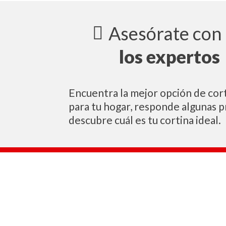
Asesórate con
los expertos
Encuentra la mejor opción de cort
para tu hogar, responde algunas 
descubre cuál es tu cortina ideal.