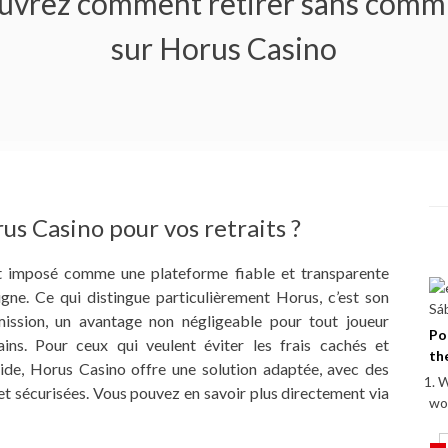
vrez comment retirer sans comm
sur Horus Casino
us Casino pour vos retraits ?
t imposé comme une plateforme fiable et transparente
igne. Ce qui distingue particulièrement Horus, c’est son
Sá
ission, un avantage non négligeable pour tout joueur
Po
ins. Pour ceux qui veulent éviter les frais cachés et
th
uide, Horus Casino offre une solution adaptée, avec des
1. 
t sécurisées. Vous pouvez en savoir plus directement via
wo