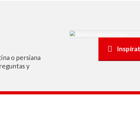
Inspíra
ina o persiana
preguntas y