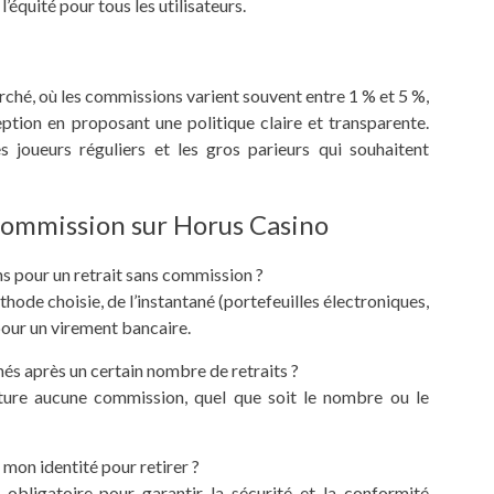
l’équité pour tous les utilisateurs.
ché, où les commissions varient souvent entre 1 % et 5 %,
ption en proposant une politique claire et transparente.
es joueurs réguliers et les gros parieurs qui souhaitent
 commission sur Horus Casino
ns pour un retrait sans commission ?
éthode choisie, de l’instantané (portefeuilles électroniques,
pour un virement bancaire.
hés après un certain nombre de retraits ?
ture aucune commission, quel que soit le nombre ou le
r mon identité pour retirer ?
 obligatoire pour garantir la sécurité et la conformité