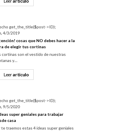
Leer
artículo
n, 4/3/2019
tención! cosas que NO debes hacer a la
ra de elegir tus cortinas
 cortinas son el vestido de nuestras
ntanas y…
Leer
artículo
b, 9/5/2020
ideas super geniales para trabajar
sde casa
 te traemos estas 4 ideas super geniales