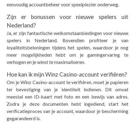
eenvoudig accountbeheer voor speelplezier onderweg.
Zijn er bonussen voor nieuwe spelers uit
Nederland?
Ja, er zijn fantastische welkomstaanbiedingen voor nieuwe
spelers in Nederland. Bovendien profiteer je van
loyaliteitsbeloningen tijdens het spelen, waardoor je nog
meer mogelijkheden hebt om je gamingervaring te
verhogen en je winst te maximaliseren.
Hoe kan ik mijn Winz Casino-account verifiëren?
Om je Winz Casino-account te verifiëren, moet je papieren
ter bevestiging van je identiteit indienen. Dit omvat
meestal een ID-kaart met foto en een bewijs van adres.
Zodra je deze documenten hebt ingediend, start het
verificatieproces van je account, waardoor je bescherming
gegarandeerd is.