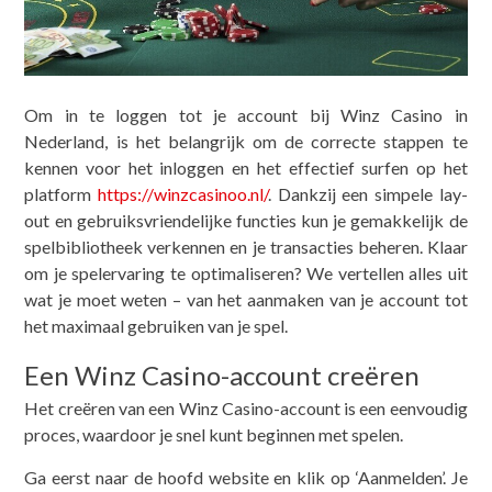
Om in te loggen tot je account bij Winz Casino in
Nederland, is het belangrijk om de correcte stappen te
kennen voor het inloggen en het effectief surfen op het
platform
https://winzcasinoo.nl/
. Dankzij een simpele lay-
out en gebruiksvriendelijke functies kun je gemakkelijk de
spelbibliotheek verkennen en je transacties beheren. Klaar
om je spelervaring te optimaliseren? We vertellen alles uit
wat je moet weten – van het aanmaken van je account tot
het maximaal gebruiken van je spel.
Een Winz Casino-account creëren
Het creëren van een Winz Casino-account is een eenvoudig
proces, waardoor je snel kunt beginnen met spelen.
Ga eerst naar de hoofd website en klik op ‘Aanmelden’. Je