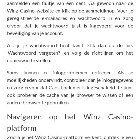
aanmelden een fluitje van een cent. Ga gewoon naar de
Winz Casino-website en klik op de aanmeldknop. Voer je
geregistreerde e-mailadres en wachtwoord in en zorg
ervoor dat je wachtwoord juist is ingevoerd voor de
beveiliging van je account.
Als je je wachtwoord bent kwijt, klik dan op de link
‘Wachtwoord vergeten?’ en volg de richtlijnen om het
opnieuw in te stellen.
Soms kunnen er inlogproblemen optreden. Als je
moeilijkheden ondervindt, controleer dan je inloggegevens
en zorg ervoor dat Caps Lock niet is ingeschakeld. Je kunt
ook proberen de cache van je browser te wissen of een
andere browser te gebruiken.
Navigeren op het Winz Casino-
platform
Zodra je het Winz Casino-platform verkent, ontdek je een