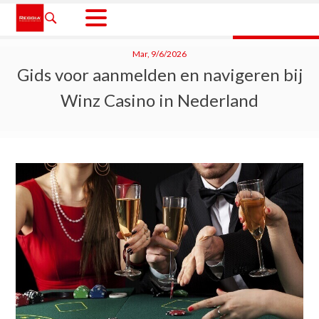
Skip
to
content
Reggia Panamá
Mar, 9/6/2026
Gids voor aanmelden en navigeren bij
Winz Casino in Nederland