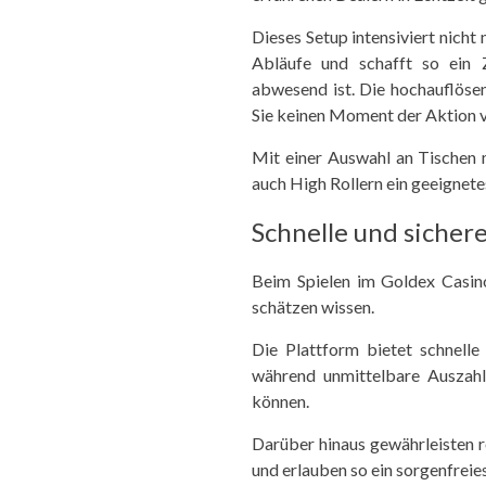
Dieses Setup intensiviert nicht
Abläufe und schafft so ein 
abwesend ist. Die hochauflösen
Sie keinen Moment der Aktion 
Mit einer Auswahl an Tischen m
auch High Rollern ein geeignet
Schnelle und sicher
Beim Spielen im Goldex Casin
schätzen wissen.
Die Plattform bietet schnelle
während unmittelbare Auszahl
können.
Darüber hinaus gewährleisten r
und erlauben so ein sorgenfreies