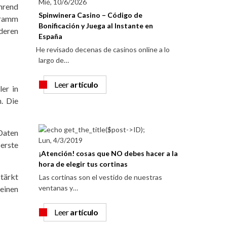
Mié, 10/6/2026
ährend
Spinwinera Casino – Código de
gramm
Bonificación y Juega al Instante en
deren
España
He revisado decenas de casinos online a lo
largo de…
Leer
artículo
er in
n. Die
Daten
Lun, 4/3/2019
 erste
¡Atención! cosas que NO debes hacer a la
hora de elegir tus cortinas
tärkt
Las cortinas son el vestido de nuestras
ventanas y…
einen
Leer
artículo