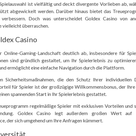
 Spielauswahl ist vielfältig und deckt divergente Vorlieben ab, w
hützt abgewickelt werden. Darüber hinaus bietet das Treuepro
nis verbessern. Doch was unterscheidet Goldex Casino von an
 vielleicht überraschen.
oldex Casino
r Online-Gaming-Landschaft deutlich ab, insbesondere für Spiel
nen sind gründlich gestaltet, um Ihr Spielerlebnis zu optimiere
 und ermöglicht eine einfache Navigation durch die Plattform.
 Sicherheitsmaßnahmen, die den Schutz Ihrer individuellen 
Vorteil für Spieler ist der großzügige Willkommensbonus, der Ihre
inen spannenden Start in Ihr Spielerlebnis gestattet.
eueprogramm regelmäßige Spieler mit exklusiven Vorteilen und s
indung. Goldex Casino legt außerdem großen Wert auf 
ice, der sich umgehend um Ihre Anfragen kümmert.
versität