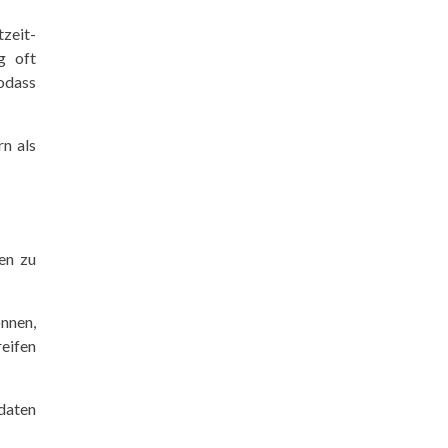
tzeit-
g oft
sodass
rn als
en zu
nnen,
eifen
zdaten