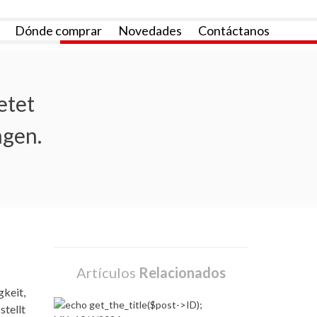
Search
Dónde comprar
Novedades
Contáctanos
for:
etet
ngen.
Artículos
Relacionados
gkeit,
tellt