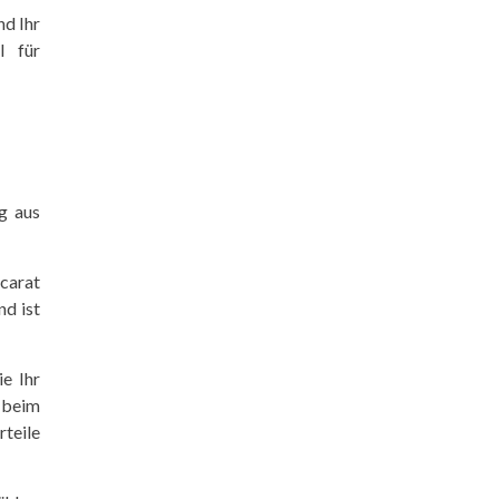
nd Ihr
l für
g aus
carat
nd ist
ie Ihr
 beim
teile