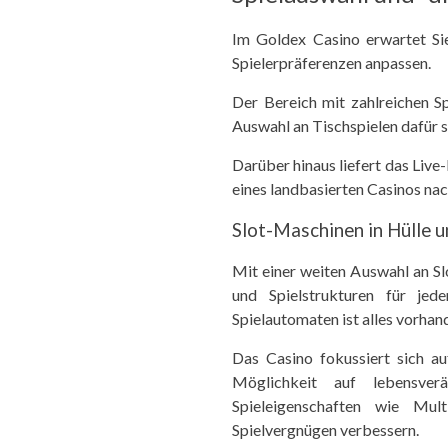
Im Goldex Casino erwartet Sie
Spielerpräferenzen anpassen.
Der Bereich mit zahlreichen S
Auswahl an Tischspielen dafür so
Darüber hinaus liefert das Liv
eines landbasierten Casinos na
Slot-Maschinen in Hülle u
Mit einer weiten Auswahl an Sl
und Spielstrukturen für jed
Spielautomaten ist alles vorhan
Das Casino fokussiert sich au
Möglichkeit auf lebensver
Spieleigenschaften wie Mult
Spielvergnügen verbessern.