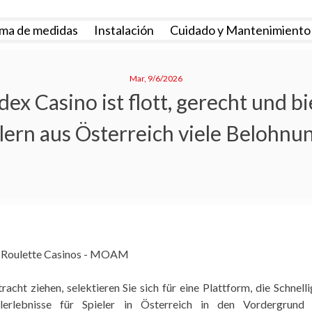
ma de medidas
Instalación
Cuidado y Mantenimiento
Mar, 9/6/2026
dex Casino ist flott, gerecht und bi
lern aus Österreich viele Belohnu
cht ziehen, selektieren Sie sich für eine Plattform, die Schnelli
lerlebnisse für Spieler in Österreich in den Vordergrund s