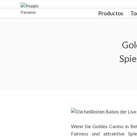
Skip
to
Productos
To
content
Reggia Panamá
Gol
Spie
Wenn Sie Goldex Casino in Betra
Fairness und attraktive Spie