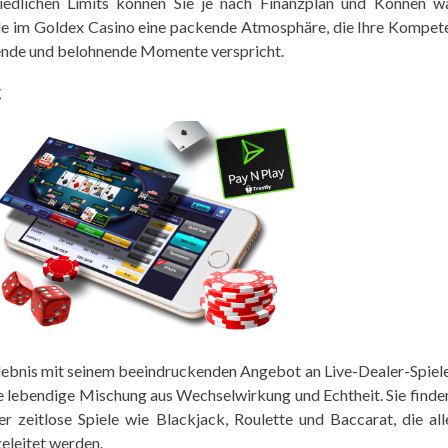
iedlichen Limits können Sie je nach Finanzplan und Können wä
ele im Goldex Casino eine packende Atmosphäre, die Ihre Kompet
gende und belohnende Momente verspricht.
g
ebnis mit seinem beeindruckenden Angebot an Live-Dealer-Spiele
ne lebendige Mischung aus Wechselwirkung und Echtheit. Sie finde
r zeitlose Spiele wie Blackjack, Roulette und Baccarat, die all
geleitet werden.