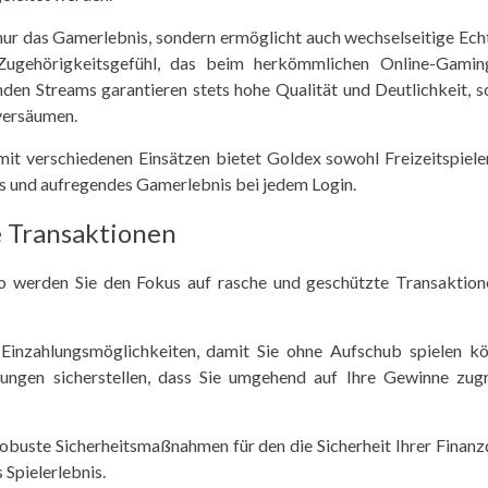
 nur das Gamerlebnis, sondern ermöglicht auch wechselseitige Ech
Zugehörigkeitsgefühl, das beim herkömmlichen Online-Gamin
den Streams garantieren stets hohe Qualität und Deutlichkeit, 
versäumen.
it verschiedenen Einsätzen bietet Goldex sowohl Freizeitspiele
es und aufregendes Gamerlebnis bei jedem Login.
e Transaktionen
o werden Sie den Fokus auf rasche und geschützte Transaktion
 Einzahlungsmöglichkeiten, damit Sie ohne Aufschub spielen kö
ungen sicherstellen, dass Sie umgehend auf Ihre Gewinne zugr
obuste Sicherheitsmaßnahmen für den die Sicherheit Ihrer Finan
 Spielerlebnis.