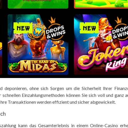
ld deponieren, ohne sich Sorgen um die Sicherheit Ihrer Finanz
 schnellen Einzahlungsmethoden können Sie sich voll und ganz au
 Ihre Transaktionen werden effizient und sicher abgewickelt.
ich
szahlung kann das Gesamterlebnis in einem Online-Casino erhe