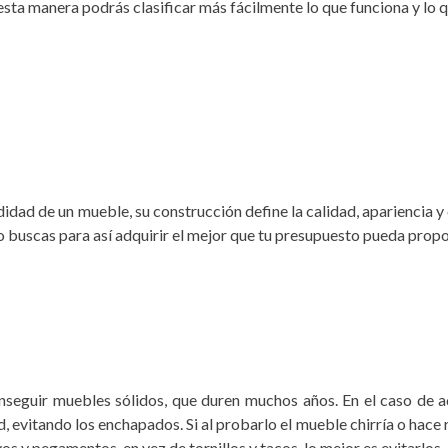
esta manera podrás clasificar más fácilmente lo que funciona y lo q
ad de un mueble, su construcción define la calidad, apariencia y cu
 buscas para así adquirir el mejor que tu presupuesto pueda propo
conseguir muebles sólidos, que duren muchos años. En el caso d
, evitando los enchapados. Si al probarlo el mueble chirría o hace
 y pegamentos, en vez de tornillos y tacos, lo mejor es evitarlos.