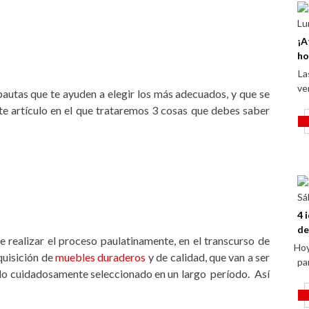
Lu
¡A
ho
Las
ve
 pautas que te ayuden a elegir los más adecuados, y que se
te artículo en el que trataremos 3 cosas que debes saber
Sá
4 
de
 realizar el proceso paulatinamente, en el transcurso de
Hoy
quisición de
muebles duraderos
y de calidad, que van a ser
pa
 sido cuidadosamente seleccionado en un largo período. Así