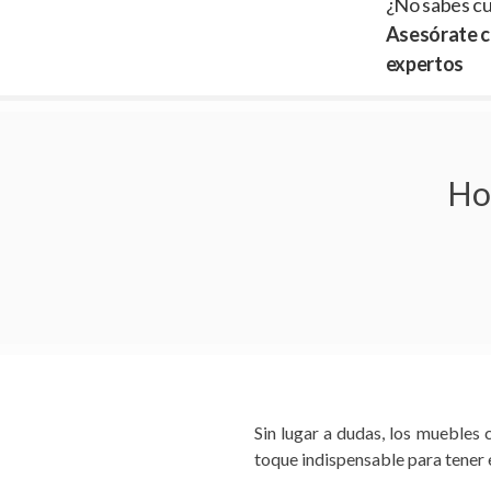
¿No sabes cu
Asesórate c
expertos
Ho
Sin lugar a dudas, los muebles 
toque indispensable para tener e