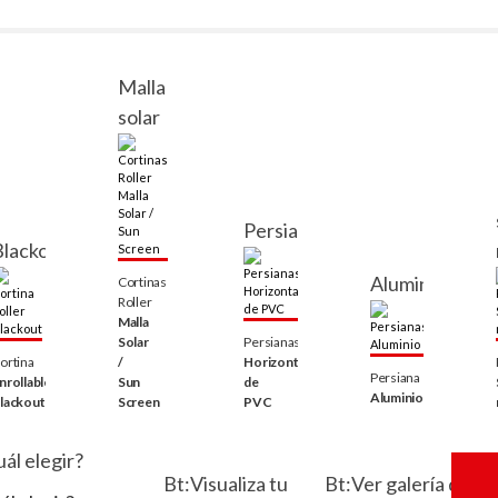
Malla
solar
Persianas
Blackout
Aluminio
Cortinas
Roller
Malla
Solar
Persianas
ortina
/
Horizontales
Persiana
nrollable
Sun
de
Aluminio
lackout
Screen
PVC
ál elegir?
Bt:Visualiza tu
Bt:Ver galería de