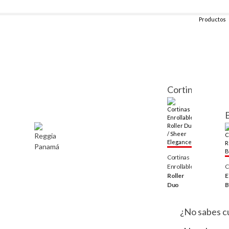
Skip
to
Productos
content
Cortinas
Reggia Panamá
Cortinas
Enrollables
C
Roller
E
Duo
B
¿No sabes cu