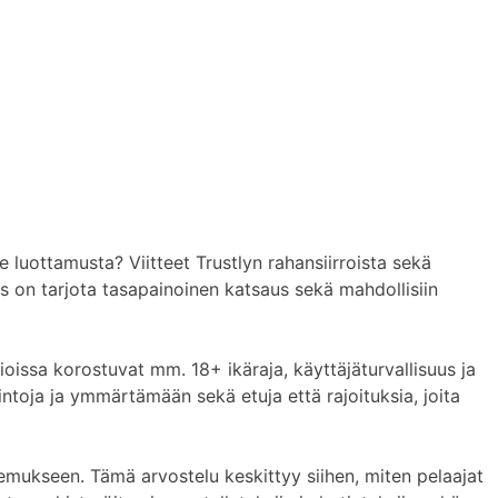
ee luottamusta? Viitteet Trustlyn rahansiirroista sekä
s on tarjota tasapainoinen katsaus sekä mahdollisiin
ssa korostuvat mm. 18+ ikäraja, käyttäjäturvallisuus ja
ntoja ja ymmärtämään sekä etuja että rajoituksia, joita
mukseen. Tämä arvostelu keskittyy siihen, miten pelaajat