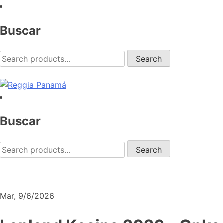
Skip
to
Buscar
content
Search
Search
for:
Reggia Panamá
Buscar
Search
Search
for:
Mar, 9/6/2026