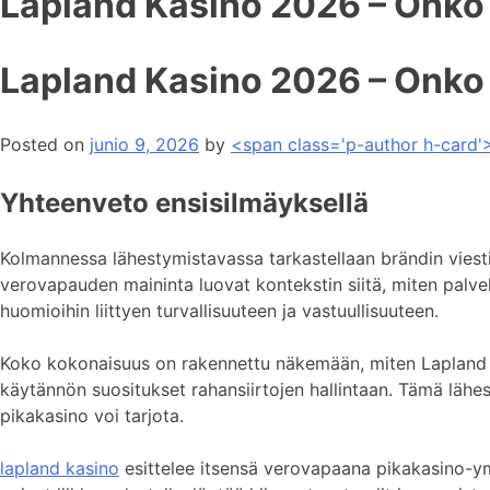
Lapland Kasino 2026 – Onko s
Lapland Kasino 2026 – Onko s
Posted on
junio 9, 2026
by
<span class='p-author h-car
Yhteenveto ensisilmäyksellä
Kolmannessa lähestymistavassa tarkastellaan brändin viestintä
verovapauden maininta luovat kontekstin siitä, miten palvel
huomioihin liittyen turvallisuuteen ja vastuullisuuteen.
Koko kokonaisuus on rakennettu näkemään, miten Lapland K
käytännön suositukset rahansiirtojen hallintaan. Tämä lähe
pikakasino voi tarjota.
lapland kasino
esittelee itsensä verovapaana pikakasino-ym