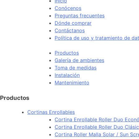
Inicio
Conócenos
Preguntas frecuentes
Dónde comprar
Contáctanos
Política de uso y tratamiento de da
Productos
Galería de ambientes
Toma de medidas
Instalación
Mantenimiento
Productos
Cortinas Enrollables
Cortina Enrollable Roller Duo Econ
Cortina Enrollable Roller Duo Clási
Cortina Roller Malla Solar / Sun Sc