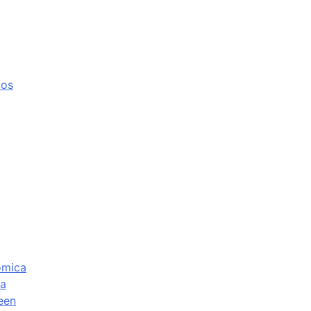
tos
ómica
ca
reen