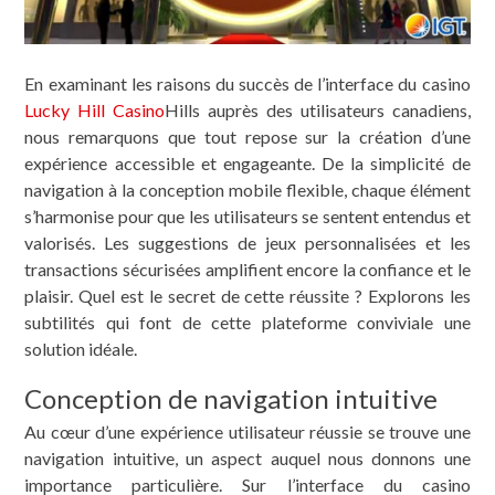
En examinant les raisons du succès de l’interface du casino
Lucky Hill Casino
Hills auprès des utilisateurs canadiens,
nous remarquons que tout repose sur la création d’une
expérience accessible et engageante. De la simplicité de
navigation à la conception mobile flexible, chaque élément
s’harmonise pour que les utilisateurs se sentent entendus et
valorisés. Les suggestions de jeux personnalisées et les
transactions sécurisées amplifient encore la confiance et le
plaisir. Quel est le secret de cette réussite ? Explorons les
subtilités qui font de cette plateforme conviviale une
solution idéale.
Conception de navigation intuitive
Au cœur d’une expérience utilisateur réussie se trouve une
navigation intuitive, un aspect auquel nous donnons une
importance particulière. Sur l’interface du casino