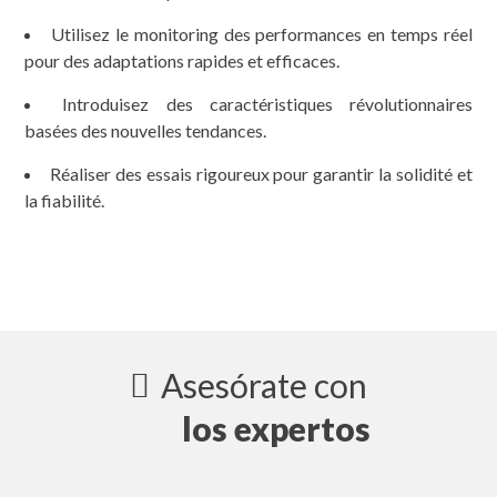
Utilisez le monitoring des performances en temps réel
pour des adaptations rapides et efficaces.
Introduisez des caractéristiques révolutionnaires
basées des nouvelles tendances.
Réaliser des essais rigoureux pour garantir la solidité et
la fiabilité.
Asesórate con
los expertos