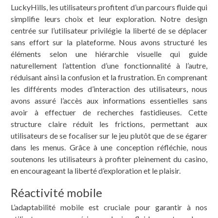
LuckyHills, les utilisateurs profitent d’un parcours fluide qui
simplifie leurs choix et leur exploration. Notre design
centrée sur l’utilisateur privilégie la liberté de se déplacer
sans effort sur la plateforme. Nous avons structuré les
éléments selon une hiérarchie visuelle qui guide
naturellement l’attention d’une fonctionnalité à l’autre,
réduisant ainsi la confusion et la frustration. En comprenant
les différents modes d’interaction des utilisateurs, nous
avons assuré l’accès aux informations essentielles sans
avoir à effectuer de recherches fastidieuses. Cette
structure claire réduit les frictions, permettant aux
utilisateurs de se focaliser sur le jeu plutôt que de se égarer
dans les menus. Grâce à une conception réfléchie, nous
soutenons les utilisateurs à profiter pleinement du casino,
en encourageant la liberté d’exploration et le plaisir.
Réactivité mobile
L’adaptabilité mobile est cruciale pour garantir à nos