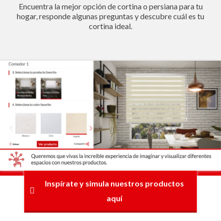
Encuentra la mejor opción de cortina o persiana para tu
hogar, responde algunas preguntas y descubre cuál es tu
cortina ideal.
Inspírate y simula nuestros productos
aquí