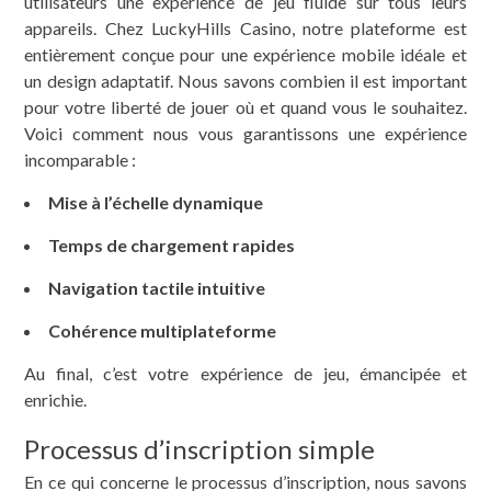
utilisateurs une expérience de jeu fluide sur tous leurs
appareils. Chez LuckyHills Casino, notre plateforme est
entièrement conçue pour une expérience mobile idéale et
un design adaptatif. Nous savons combien il est important
pour votre liberté de jouer où et quand vous le souhaitez.
Voici comment nous vous garantissons une expérience
incomparable :
Mise à l’échelle dynamique
Temps de chargement rapides
Navigation tactile intuitive
Cohérence multiplateforme
Au final, c’est votre expérience de jeu, émancipée et
enrichie.
Processus d’inscription simple
En ce qui concerne le processus d’inscription, nous savons