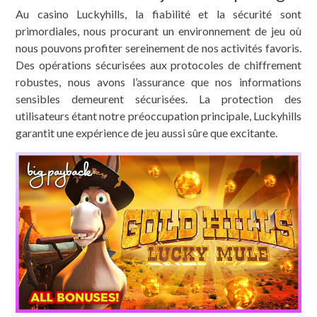
Au casino Luckyhills, la fiabilité et la sécurité sont
primordiales, nous procurant un environnement de jeu où
nous pouvons profiter sereinement de nos activités favoris.
Des opérations sécurisées aux protocoles de chiffrement
robustes, nous avons l’assurance que nos informations
sensibles demeurent sécurisées. La protection des
utilisateurs étant notre préoccupation principale, Luckyhills
garantit une expérience de jeu aussi sûre que excitante.