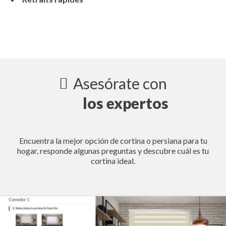
Asesórate con
los expertos
Encuentra la mejor opción de cortina o persiana para tu
hogar, responde algunas preguntas y descubre cuál es tu
cortina ideal.