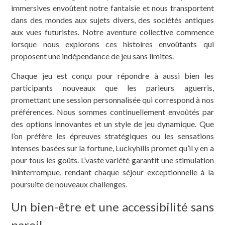
immersives envoûtent notre fantaisie et nous transportent
dans des mondes aux sujets divers, des sociétés antiques
aux vues futuristes. Notre aventure collective commence
lorsque nous explorons ces histoires envoûtants qui
proposent une indépendance de jeu sans limites.
Chaque jeu est conçu pour répondre à aussi bien les
participants nouveaux que les parieurs aguerris,
promettant une session personnalisée qui correspond à nos
préférences. Nous sommes continuellement envoûtés par
des options innovantes et un style de jeu dynamique. Que
l’on préfère les épreuves stratégiques ou les sensations
intenses basées sur la fortune, Luckyhills promet qu’il y en a
pour tous les goûts. L’vaste variété garantit une stimulation
ininterrompue, rendant chaque séjour exceptionnelle à la
poursuite de nouveaux challenges.
Un bien-être et une accessibilité sans
pareil