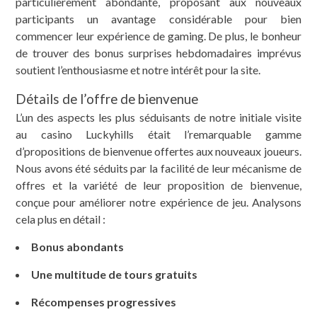
particulièrement abondante, proposant aux nouveaux
participants un avantage considérable pour bien
commencer leur expérience de gaming. De plus, le bonheur
de trouver des bonus surprises hebdomadaires imprévus
soutient l’enthousiasme et notre intérêt pour la site.
Détails de l’offre de bienvenue
L’un des aspects les plus séduisants de notre initiale visite
au casino Luckyhills était l’remarquable gamme
d’propositions de bienvenue offertes aux nouveaux joueurs.
Nous avons été séduits par la facilité de leur mécanisme de
offres et la variété de leur proposition de bienvenue,
conçue pour améliorer notre expérience de jeu. Analysons
cela plus en détail :
Bonus abondants
Une multitude de tours gratuits
Récompenses progressives