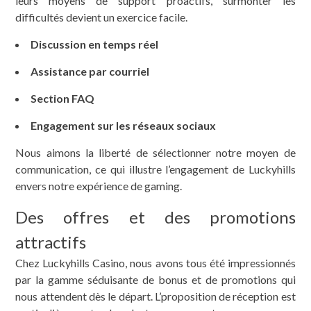
leurs moyens de support proactifs, surmonter les
difficultés devient un exercice facile.
Discussion en temps réel
Assistance par courriel
Section FAQ
Engagement sur les réseaux sociaux
Nous aimons la liberté de sélectionner notre moyen de
communication, ce qui illustre l’engagement de Luckyhills
envers notre expérience de gaming.
Des offres et des promotions
attractifs
Chez Luckyhills Casino, nous avons tous été impressionnés
par la gamme séduisante de bonus et de promotions qui
nous attendent dès le départ. L’proposition de réception est