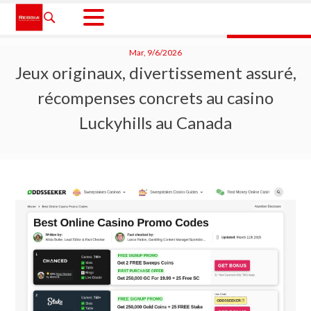
Skip
to
content
Reggia Panamá
Mar, 9/6/2026
Jeux originaux, divertissement assuré,
récompenses concrets au casino
Luckyhills au Canada