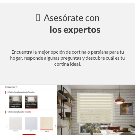
Asesórate con
los expertos
Encuentra la mejor opción de cortina o persiana para tu
hogar, responde algunas preguntas y descubre cuál es tu
cortina ideal.