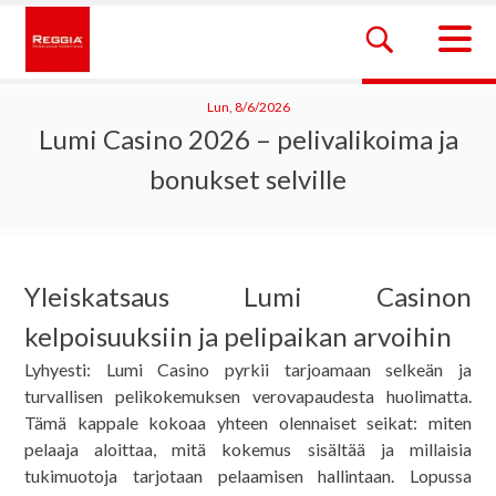
Skip
to
content
Reggia Panamá
Lun, 8/6/2026
Lumi Casino 2026 – pelivalikoima ja
bonukset selville
Yleiskatsaus Lumi Casinon
kelpoisuuksiin ja pelipaikan arvoihin
Lyhyesti: Lumi Casino pyrkii tarjoamaan selkeän ja
turvallisen pelikokemuksen verovapaudesta huolimatta.
Tämä kappale kokoaa yhteen olennaiset seikat: miten
pelaaja aloittaa, mitä kokemus sisältää ja millaisia
tukimuotoja tarjotaan pelaamisen hallintaan. Lopussa