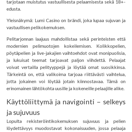
tarjotaan muistutus vastuullisesta pelaamisesta sekä 18+-
edusta.
Yleisnäkymä: Lumi Casino on brändi, joka lupaa sujuvan ja
vastuullisen pelikokemuksen.
Pelitarjonnan laajuus mahdollistaa sekä perinteisten että
modernien pelimuotojen kokeilemisen. Kolikkopelien,
pöytäpelien ja live-jakajien vaihtoehdot ovat monipuolisia,
ja lukuisat teemat tarjoavat paljon viihdettä. Pelaajat
voivat vertailla pelityyppejä ja löytää omat suosikkinsa.
Tärkeintä on, että valikoima tarjoaa riittävästi vaihtelua,
jotta jokainen voi löytää jotain kiinnostavaa. Tämä on
erinomainen lähtökohta uusille ja kokeneille pelaajille alike.
Käyttöliittymä ja navigointi – selkeys
ja sujuvuus
Lopulta rekisteröintikokemuksen sujuvuus ja pelien
löydettävyys muodostavat kokonaisuuden, jossa pelaaja