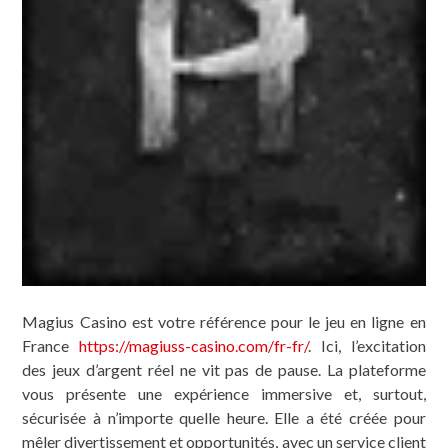
Magius Casino est votre référence pour le jeu en ligne en
France
https://magiuss-casino.com/fr-fr/
. Ici, l’excitation
des jeux d’argent réel ne vit pas de pause. La plateforme
vous présente une expérience immersive et, surtout,
sécurisée à n’importe quelle heure. Elle a été créée pour
mêler divertissement et opportunités, avec un service client