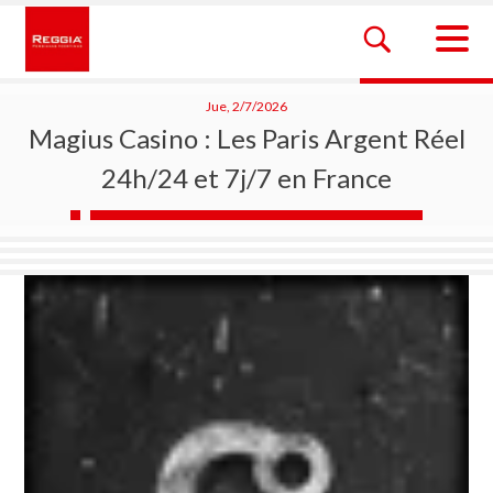
Skip
to
content
Reggia Panamá
Jue, 2/7/2026
Magius Casino : Les Paris Argent Réel
24h/24 et 7j/7 en France