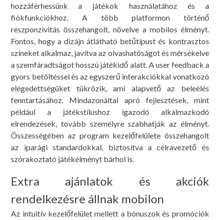
hozzáférhessünk a játékok használatához és a
fiókfunkciókhoz. A több platformon történő
reszponzivitás összehangolt, növelve a mobilos élményt.
Fontos, hogy a dizájn átlátható betűtípust és kontrasztos
színeket alkalmaz, javítva az olvashatóságot és mérsékelve
a szemfáradtságot hosszú játékidő alatt. A user feedback a
gyors betöltéssel és az egyszerű interakciókkal vonatkozó
elégedettségüket tükrözik, ami alapvető az beleélés
fenntartásához. Mindazonáltal apró fejlesztések, mint
például a játékstílushoz igazodó alkalmazkodó
elrendezések, tovább személyre szabhatják az élményt.
Összességében az program kezelőfelülete összehangolt
az iparági standardokkal, biztosítva a célravezető és
szórakoztató játékélményt bárhol is.
Extra ajánlatok és akciók
rendelkezésre állnak mobilon
Az intuitív kezelőfelület mellett a bónuszok és promóciók