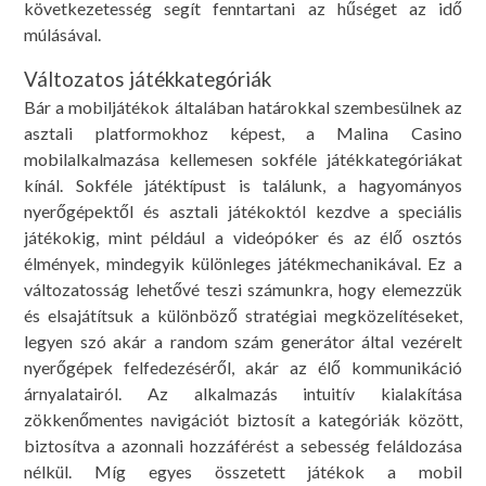
következetesség segít fenntartani az hűséget az idő
múlásával.
Változatos játékkategóriák
Bár a mobiljátékok általában határokkal szembesülnek az
asztali platformokhoz képest, a Malina Casino
mobilalkalmazása kellemesen sokféle játékkategóriákat
kínál. Sokféle játéktípust is találunk, a hagyományos
nyerőgépektől és asztali játékoktól kezdve a speciális
játékokig, mint például a videópóker és az élő osztós
élmények, mindegyik különleges játékmechanikával. Ez a
változatosság lehetővé teszi számunkra, hogy elemezzük
és elsajátítsuk a különböző stratégiai megközelítéseket,
legyen szó akár a random szám generátor által vezérelt
nyerőgépek felfedezéséről, akár az élő kommunikáció
árnyalatairól. Az alkalmazás intuitív kialakítása
zökkenőmentes navigációt biztosít a kategóriák között,
biztosítva a azonnali hozzáférést a sebesség feláldozása
nélkül. Míg egyes összetett játékok a mobil