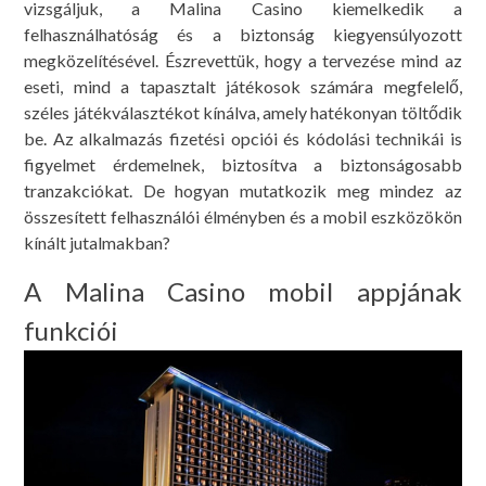
vizsgáljuk, a Malina Casino kiemelkedik a
felhasználhatóság és a biztonság kiegyensúlyozott
megközelítésével. Észrevettük, hogy a tervezése mind az
eseti, mind a tapasztalt játékosok számára megfelelő,
széles játékválasztékot kínálva, amely hatékonyan töltődik
be. Az alkalmazás fizetési opciói és kódolási technikái is
figyelmet érdemelnek, biztosítva a biztonságosabb
tranzakciókat. De hogyan mutatkozik meg mindez az
összesített felhasználói élményben és a mobil eszközökön
kínált jutalmakban?
A Malina Casino mobil appjának
funkciói