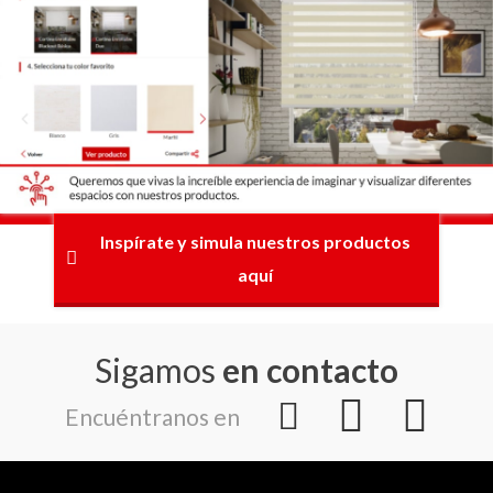
Inspírate y simula nuestros productos
aquí
Sigamos
en contacto
Encuéntranos en