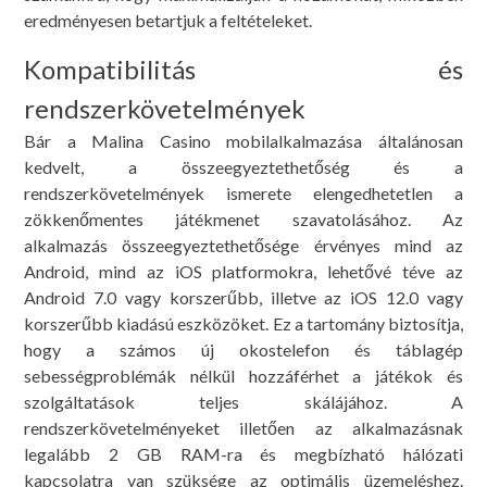
eredményesen betartjuk a feltételeket.
Kompatibilitás és
rendszerkövetelmények
Bár a Malina Casino mobilalkalmazása általánosan
kedvelt, a összeegyeztethetőség és a
rendszerkövetelmények ismerete elengedhetetlen a
zökkenőmentes játékmenet szavatolásához. Az
alkalmazás összeegyeztethetősége érvényes mind az
Android, mind az iOS platformokra, lehetővé téve az
Android 7.0 vagy korszerűbb, illetve az iOS 12.0 vagy
korszerűbb kiadású eszközöket. Ez a tartomány biztosítja,
hogy a számos új okostelefon és táblagép
sebességproblémák nélkül hozzáférhet a játékok és
szolgáltatások teljes skálájához. A
rendszerkövetelményeket illetően az alkalmazásnak
legalább 2 GB RAM-ra és megbízható hálózati
kapcsolatra van szüksége az optimális üzemeléshez.