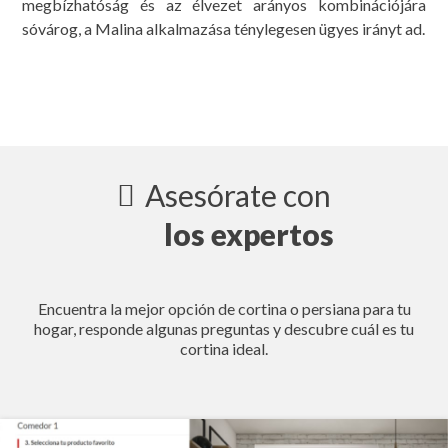
megbízhatóság és az élvezet arányos kombinációjára
sóvárog, a Malina alkalmazása ténylegesen ügyes irányt ad.
Asesórate con
los expertos
Encuentra la mejor opción de cortina o persiana para tu
hogar, responde algunas preguntas y descubre cuál es tu
cortina ideal.