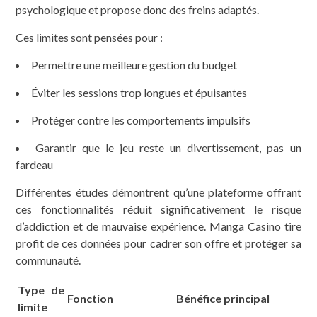
psychologique et propose donc des freins adaptés.
Ces limites sont pensées pour :
Permettre une meilleure gestion du budget
Éviter les sessions trop longues et épuisantes
Protéger contre les comportements impulsifs
Garantir que le jeu reste un divertissement, pas un
fardeau
Différentes études démontrent qu’une plateforme offrant
ces fonctionnalités réduit significativement le risque
d’addiction et de mauvaise expérience. Manga Casino tire
profit de ces données pour cadrer son offre et protéger sa
communauté.
Type de
Fonction
Bénéfice principal
limite