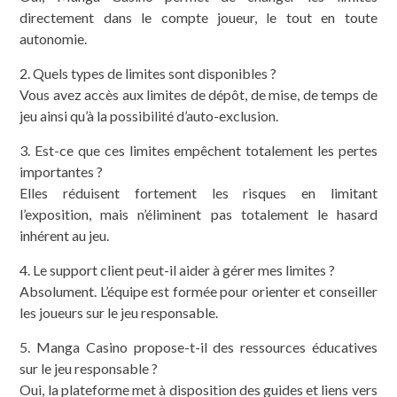
directement dans le compte joueur, le tout en toute
autonomie.
2. Quels types de limites sont disponibles ?
Vous avez accès aux limites de dépôt, de mise, de temps de
jeu ainsi qu’à la possibilité d’auto-exclusion.
3. Est-ce que ces limites empêchent totalement les pertes
importantes ?
Elles réduisent fortement les risques en limitant
l’exposition, mais n’éliminent pas totalement le hasard
inhérent au jeu.
4. Le support client peut-il aider à gérer mes limites ?
Absolument. L’équipe est formée pour orienter et conseiller
les joueurs sur le jeu responsable.
5. Manga Casino propose-t-il des ressources éducatives
sur le jeu responsable ?
Oui, la plateforme met à disposition des guides et liens vers