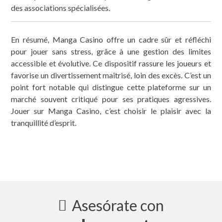
des associations spécialisées.
En résumé, Manga Casino offre un cadre sûr et réfléchi
pour jouer sans stress, grâce à une gestion des limites
accessible et évolutive. Ce dispositif rassure les joueurs et
favorise un divertissement maîtrisé, loin des excès. C’est un
point fort notable qui distingue cette plateforme sur un
marché souvent critiqué pour ses pratiques agressives.
Jouer sur Manga Casino, c’est choisir le plaisir avec la
tranquillité d’esprit.
Asesórate con