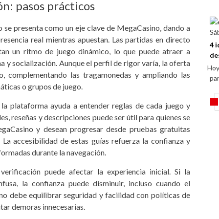
ón: pasos prácticos
vo se presenta como un eje clave de MegaCasino, dando a
Sá
resencia real mientras apuestan. Las partidas en directo
4 
tan un ritmo de juego dinámico, lo que puede atraer a
de
y socialización. Aunque el perfil de rigor varía, la oferta
Hoy
to, complementando las tragamonedas y ampliando las
par
áticas o grupos de juego.
 la plataforma ayuda a entender reglas de cada juego y
les, reseñas y descripciones puede ser útil para quienes se
gaCasino y desean progresar desde pruebas gratuitas
 La accesibilidad de estas guías refuerza la confianza y
informadas durante la navegación.
erificación puede afectar la experiencia inicial. Si la
nfusa, la confianza puede disminuir, incluso cuando el
o debe equilibrar seguridad y facilidad con políticas de
itar demoras innecesarias.