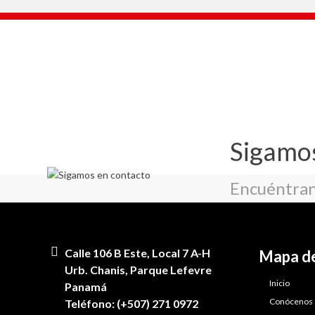
Sigamo
Encuéntran
Calle 106 B Este, Local 7 A-H
Mapa de
Urb. Chanis, Parque Lefevre
Inicio
Panamá
Conócenos
Teléfono: (+507) 271 0972