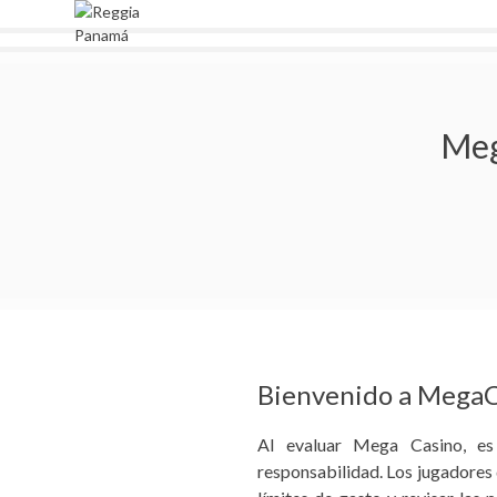
Skip
to
content
Reggia Panamá
Meg
Bienvenido a MegaCa
Al evaluar Mega Casino, es 
responsabilidad. Los jugadores 