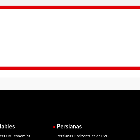
lables
Persianas
ller Duo Económica
Persianas Horizontales de PVC