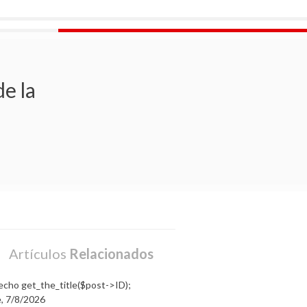
Search
for:
e la
Artículos
Relacionados
e, 7/8/2026