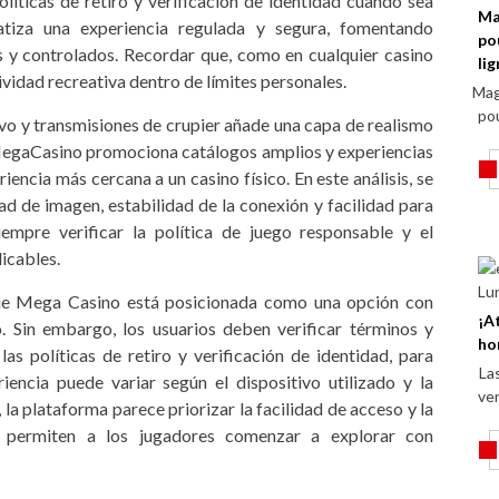
políticas de retiro y verificación de identidad cuando sea
Ma
atiza una experiencia regulada y segura, fomentando
po
y controlados. Recordar que, como en cualquier casino
li
tividad recreativa dentro de límites personales.
Mag
po
ivo y transmisiones de crupier añade una capa de realismo
MegaCasino promociona catálogos amplios y experiencias
riencia más cercana a un casino físico. En este análisis, se
d de imagen, estabilidad de la conexión y facilidad para
empre verificar la política de juego responsable y el
icables.
Lu
que Mega Casino está posicionada como una opción con
¡A
. Sin embargo, los usuarios deben verificar términos y
ho
as políticas de retiro y verificación de identidad, para
Las
iencia puede variar según el dispositivo utilizado y la
ve
 la plataforma parece priorizar la facilidad de acceso y la
e permiten a los jugadores comenzar a explorar con