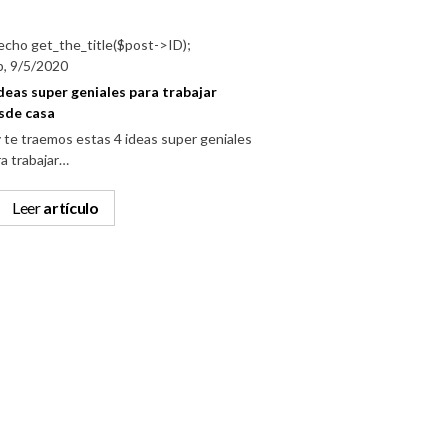
b, 9/5/2020
ideas super geniales para trabajar
sde casa
 te traemos estas 4 ideas super geniales
a trabajar…
Leer
artículo