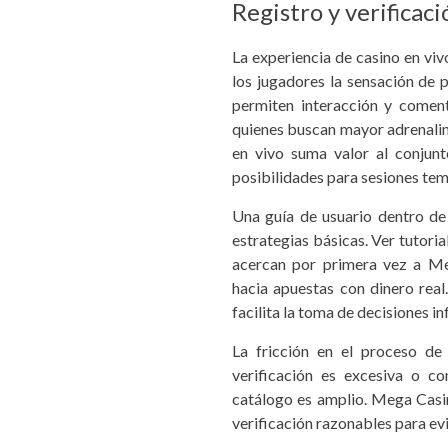
Registro y verificaci
La experiencia de casino en vi
los jugadores la sensación de p
permiten interacción y comen
quienes buscan mayor adrenalina 
en vivo suma valor al conjun
posibilidades para sesiones tem
Una guía de usuario dentro de
estrategias básicas. Ver tutoria
acercan por primera vez a Me
hacia apuestas con dinero real.
facilita la toma de decisiones 
La fricción en el proceso de v
verificación es excesiva o co
catálogo es amplio. Mega Casin
verificación razonables para ev