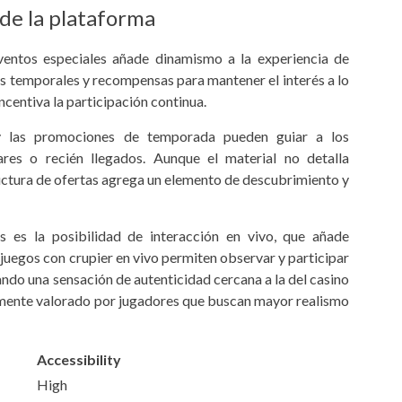
 de la plataforma
ventos especiales añade dinamismo a la experiencia de
s temporales y recompensas para mantener el interés a lo
ncentiva la participación continua.
y las promociones de temporada pueden guiar a los
ares o recién llegados. Aunque el material no detalla
uctura de ofertas agrega un elemento de descubrimiento y
s es la posibilidad de interacción en vivo, que añade
 juegos con crupier en vivo permiten observar y participar
ndo una sensación de autenticidad cercana a la del casino
almente valorado por jugadores que buscan mayor realismo
Accessibility
High