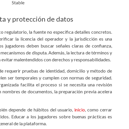
Stable
ta y protección de datos
o regulatorio, la fuente no especifica detalles concretos.
rificar la licencia del operador y la jurisdicción es una
s jugadores deben buscar señales claras de confianza,
 mecanismos de disputa. Además, la lectura de términos y
 evitar malentendidos con derechos y responsabilidades.
de requerir pruebas de identidad, domicilio y método de
uelen ser temporales y cumplen con normas de seguridad.
anizada facilita el proceso si se necesita una revisión
n nombres de documentos, la preparación previa acelera
bién depende de hábitos del usuario,
inicio
, como cerrar
tidos. Educar a los jugadores sobre buenas prácticas es
eneral de la plataforma.