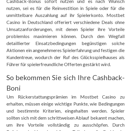
Cashback-Bonus sofort nutzen und es nach Wunsch
nutzen, sei es für die Reinvestition in Spiele oder für die
unmittelbare Auszahlung auf ihr Spielerkonto. Mostbet
Casino in Deutschland offeriert verschiedene Deals ohne
Umsatzanforderungen, mit denen Spieler ihre Vorteile
problemlos maximieren können. Durch den Wegfall
detaillierter Einsatzbedingungen begünstigen solche
Aktionen ein angenehmeres Spielerfahrung und festigen die
Kundentreue, wodurch der Ruf des Glücksspielhauses als
Führer für spielerfreundliche Offerten gestärkt wird.
So bekommen Sie sich Ihre Cashback-
Boni
Um Rückerstattungsprämien im Mostbet Casino zu
erhalten, müssen einige wichtige Punkte, wie Bedingungen
und bestimmte Kriterien, eingehalten werden. Spieler
sollten sich mit dem schrittweisen Ablauf bekannt machen,
um ihre Vorteile vollständig zu ausschöpfen. Durch