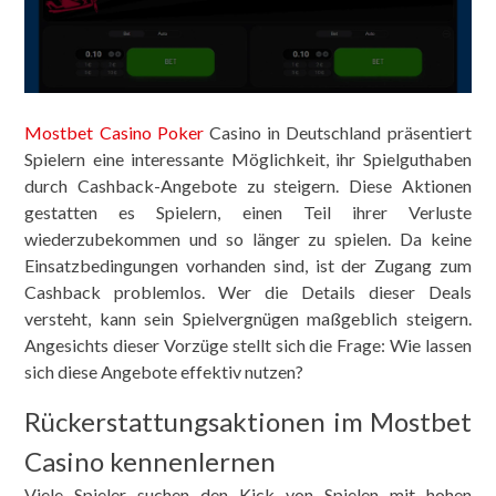
Mostbet Casino Poker
Casino in Deutschland präsentiert
Spielern eine interessante Möglichkeit, ihr Spielguthaben
durch Cashback-Angebote zu steigern. Diese Aktionen
gestatten es Spielern, einen Teil ihrer Verluste
wiederzubekommen und so länger zu spielen. Da keine
Einsatzbedingungen vorhanden sind, ist der Zugang zum
Cashback problemlos. Wer die Details dieser Deals
versteht, kann sein Spielvergnügen maßgeblich steigern.
Angesichts dieser Vorzüge stellt sich die Frage: Wie lassen
sich diese Angebote effektiv nutzen?
Rückerstattungsaktionen im Mostbet
Casino kennenlernen
Viele Spieler suchen den Kick von Spielen mit hohen