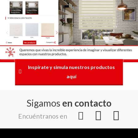
Inspírate y simula nuestros productos
aquí
Sigamos
en contacto
Encuéntranos en