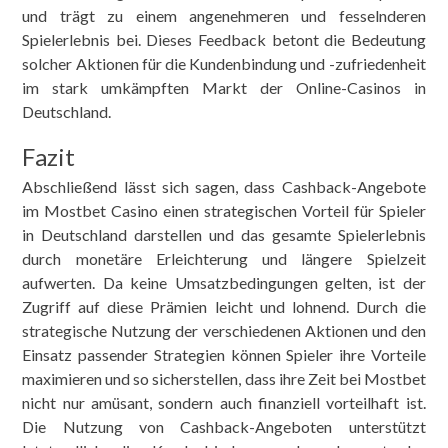
und trägt zu einem angenehmeren und fesselnderen
Spielerlebnis bei. Dieses Feedback betont die Bedeutung
solcher Aktionen für die Kundenbindung und -zufriedenheit
im stark umkämpften Markt der Online-Casinos in
Deutschland.
Fazit
Abschließend lässt sich sagen, dass Cashback-Angebote
im Mostbet Casino einen strategischen Vorteil für Spieler
in Deutschland darstellen und das gesamte Spielerlebnis
durch monetäre Erleichterung und längere Spielzeit
aufwerten. Da keine Umsatzbedingungen gelten, ist der
Zugriff auf diese Prämien leicht und lohnend. Durch die
strategische Nutzung der verschiedenen Aktionen und den
Einsatz passender Strategien können Spieler ihre Vorteile
maximieren und so sicherstellen, dass ihre Zeit bei Mostbet
nicht nur amüsant, sondern auch finanziell vorteilhaft ist.
Die Nutzung von Cashback-Angeboten unterstützt