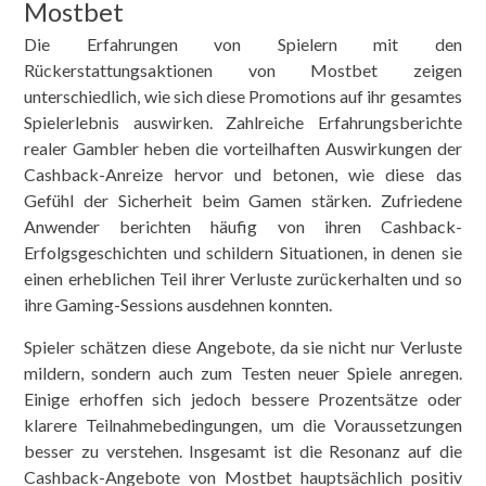
Mostbet
Die Erfahrungen von Spielern mit den
Rückerstattungsaktionen von Mostbet zeigen
unterschiedlich, wie sich diese Promotions auf ihr gesamtes
Spielerlebnis auswirken. Zahlreiche Erfahrungsberichte
realer Gambler heben die vorteilhaften Auswirkungen der
Cashback-Anreize hervor und betonen, wie diese das
Gefühl der Sicherheit beim Gamen stärken. Zufriedene
Anwender berichten häufig von ihren Cashback-
Erfolgsgeschichten und schildern Situationen, in denen sie
einen erheblichen Teil ihrer Verluste zurückerhalten und so
ihre Gaming-Sessions ausdehnen konnten.
Spieler schätzen diese Angebote, da sie nicht nur Verluste
mildern, sondern auch zum Testen neuer Spiele anregen.
Einige erhoffen sich jedoch bessere Prozentsätze oder
klarere Teilnahmebedingungen, um die Voraussetzungen
besser zu verstehen. Insgesamt ist die Resonanz auf die
Cashback-Angebote von Mostbet hauptsächlich positiv