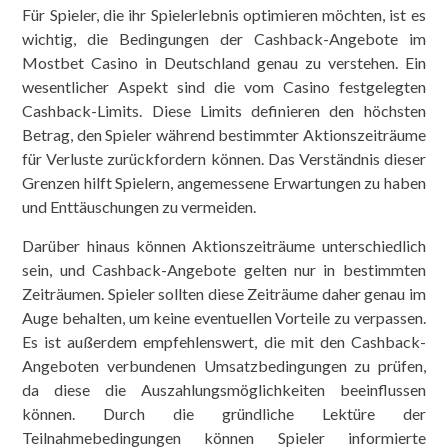
Für Spieler, die ihr Spielerlebnis optimieren möchten, ist es
wichtig, die Bedingungen der Cashback-Angebote im
Mostbet Casino in Deutschland genau zu verstehen. Ein
wesentlicher Aspekt sind die vom Casino festgelegten
Cashback-Limits. Diese Limits definieren den höchsten
Betrag, den Spieler während bestimmter Aktionszeiträume
für Verluste zurückfordern können. Das Verständnis dieser
Grenzen hilft Spielern, angemessene Erwartungen zu haben
und Enttäuschungen zu vermeiden.
Darüber hinaus können Aktionszeiträume unterschiedlich
sein, und Cashback-Angebote gelten nur in bestimmten
Zeiträumen. Spieler sollten diese Zeiträume daher genau im
Auge behalten, um keine eventuellen Vorteile zu verpassen.
Es ist außerdem empfehlenswert, die mit den Cashback-
Angeboten verbundenen Umsatzbedingungen zu prüfen,
da diese die Auszahlungsmöglichkeiten beeinflussen
können. Durch die gründliche Lektüre der
Teilnahmebedingungen können Spieler informierte