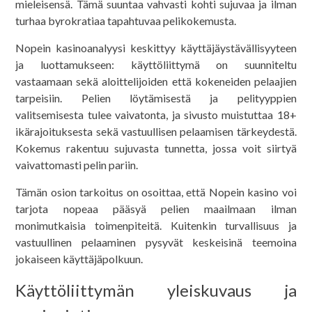
mieleisensä. Tämä suuntaa vahvasti kohti sujuvaa ja ilman
turhaa byrokratiaa tapahtuvaa pelikokemusta.
Nopein kasinoanalyysi keskittyy käyttäjäystävällisyyteen
ja luottamukseen: käyttöliittymä on suunniteltu
vastaamaan sekä aloittelijoiden että kokeneiden pelaajien
tarpeisiin. Pelien löytämisestä ja pelityyppien
valitsemisesta tulee vaivatonta, ja sivusto muistuttaa 18+
ikärajoituksesta sekä vastuullisen pelaamisen tärkeydestä.
Kokemus rakentuu sujuvasta tunnetta, jossa voit siirtyä
vaivattomasti pelin pariin.
Tämän osion tarkoitus on osoittaa, että Nopein kasino voi
tarjota nopeaa pääsyä pelien maailmaan ilman
monimutkaisia toimenpiteitä. Kuitenkin turvallisuus ja
vastuullinen pelaaminen pysyvät keskeisinä teemoina
jokaiseen käyttäjäpolkuun.
Käyttöliittymän yleiskuvaus ja