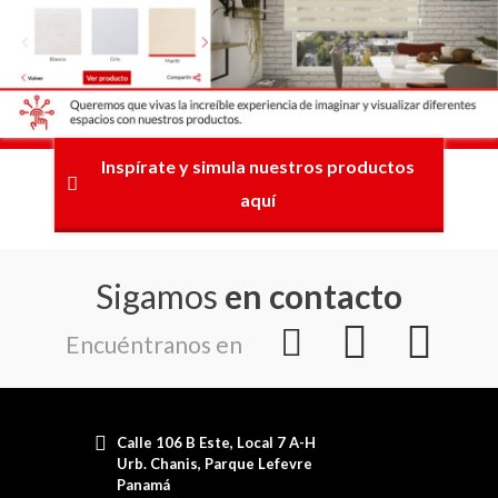
Inspírate y simula nuestros productos
aquí
Sigamos
en contacto
Encuéntranos en
Calle 106 B Este, Local 7 A-H
Urb. Chanis, Parque Lefevre
Panamá