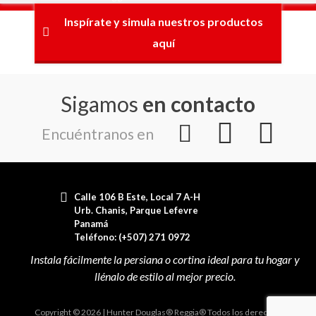
Inspírate y simula nuestros productos
aquí
Sigamos
en contacto
Encuéntranos en
Calle 106 B Este, Local 7 A-H
Urb. Chanis, Parque Lefevre
Panamá
Teléfono: (+507) 271 0972
Copyright © 2026 | Hunter Douglas® Reggia® Todos los derechos