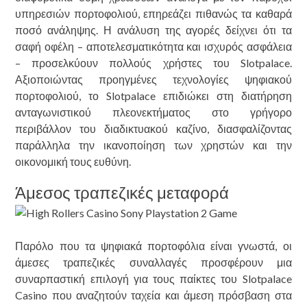
υπηρεσιών πορτοφολιού, επηρεάζει πιθανώς τα καθαρά
ποσό ανάληψης. Η ανάλυση της αγορές δείχνει ότι τα
σαφή οφέλη – αποτελεσματικότητα και ισχυρός ασφάλεια
– προσελκύουν πολλούς χρήστες του Slotpalace.
Αξιοποιώντας προηγμένες τεχνολογίες ψηφιακού
πορτοφολιού, το Slotpalace επιδιώκει στη διατήρηση
ανταγωνιστικού πλεονεκτήματος στο γρήγορο
περιβάλλον του διαδικτυακού καζίνο, διασφαλίζοντας
παράλληλα την ικανοποίηση των χρηστών και την
οικονομική τους ευθύνη.
Άμεσος τραπεζικές μεταφορά
Παρόλο που τα ψηφιακά πορτοφόλια είναι γνωστά, οι
άμεσες τραπεζικές συναλλαγές προσφέρουν μια
συναρπαστική επιλογή για τους παίκτες του Slotpalace
Casino που αναζητούν ταχεία και άμεση πρόσβαση στα