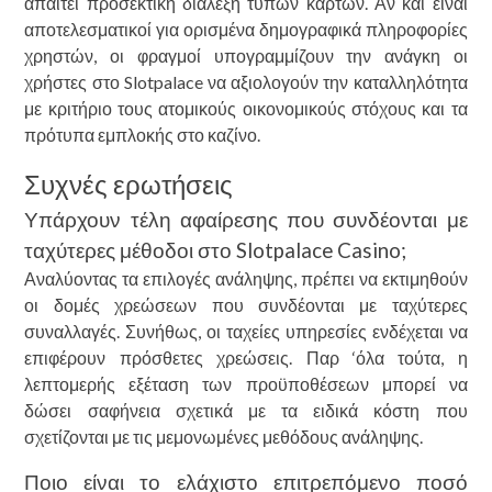
απαιτεί προσεκτική διάλεξη τύπων καρτών. Αν και είναι
αποτελεσματικοί για ορισμένα δημογραφικά πληροφορίες
χρηστών, οι φραγμοί υπογραμμίζουν την ανάγκη οι
χρήστες στο Slotpalace να αξιολογούν την καταλληλότητα
με κριτήριο τους ατομικούς οικονομικούς στόχους και τα
πρότυπα εμπλοκής στο καζίνο.
Συχνές ερωτήσεις
Υπάρχουν τέλη αφαίρεσης που συνδέονται με
ταχύτερες μέθοδοι στο Slotpalace Casino;
Αναλύοντας τα επιλογές ανάληψης, πρέπει να εκτιμηθούν
οι δομές χρεώσεων που συνδέονται με ταχύτερες
συναλλαγές. Συνήθως, οι ταχείες υπηρεσίες ενδέχεται να
επιφέρουν πρόσθετες χρεώσεις. Παρ ‘όλα τούτα, η
λεπτομερής εξέταση των προϋποθέσεων μπορεί να
δώσει σαφήνεια σχετικά με τα ειδικά κόστη που
σχετίζονται με τις μεμονωμένες μεθόδους ανάληψης.
Ποιο είναι το ελάχιστο επιτρεπόμενο ποσό