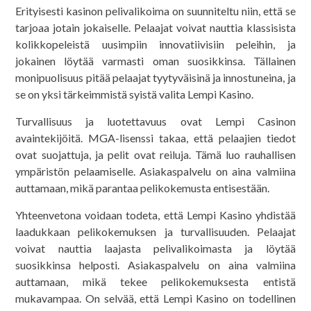
Erityisesti kasinon pelivalikoima on suunniteltu niin, että se
tarjoaa jotain jokaiselle. Pelaajat voivat nauttia klassisista
kolikkopeleistä uusimpiin innovatiivisiin peleihin, ja
jokainen löytää varmasti oman suosikkinsa. Tällainen
monipuolisuus pitää pelaajat tyytyväisinä ja innostuneina, ja
se on yksi tärkeimmistä syistä valita Lempi Kasino.
Turvallisuus ja luotettavuus ovat Lempi Casinon
avaintekijöitä. MGA-lisenssi takaa, että pelaajien tiedot
ovat suojattuja, ja pelit ovat reiluja. Tämä luo rauhallisen
ympäristön pelaamiselle. Asiakaspalvelu on aina valmiina
auttamaan, mikä parantaa pelikokemusta entisestään.
Yhteenvetona voidaan todeta, että Lempi Kasino yhdistää
laadukkaan pelikokemuksen ja turvallisuuden. Pelaajat
voivat nauttia laajasta pelivalikoimasta ja löytää
suosikkinsa helposti. Asiakaspalvelu on aina valmiina
auttamaan, mikä tekee pelikokemuksesta entistä
mukavampaa. On selvää, että Lempi Kasino on todellinen