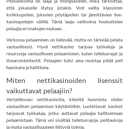
Pelivalikoima on laaja ja monipuolinen, mikä tarkoittaa,
että jokaiselle löytyy jotakin. Voit valita klassisten
kolikkopelien, jykevien pöytäpelien tai jännittävien live-
kasinopelejen välillä. Tämä laaja valikoima houkuttelee
pelaajia eri makujen mukaan.
Verkossa pelaaminen on kätevää, mutta on tärkeää pelata
vastuullisesti. Hyvä nettikasino tarjoaa työkaluja ja
resursseja vastuulliseen pelaamiseen, kuten talletusrajat ja
itsearviointitestit. Pelaajien tulisi aina muistaa pitää peli
hauskana ja hallittuna.
Miten nettikasinoiden lisenssit
vaikuttavat pelaajiin?
Vertaillessasi nettikasinoita, kiinnitä huomiota niiden
vastuullisen pelaamisen käytäntöihin. Luotettavat kasinot
tarjoavat työkaluja, jotka auttavat pelaajia hallitsemaan
pelaamistaan. Tämä voi sisältää talletusrajoja, pelitaukoja
ja muita vastuullisuuteen liittyviä toimia.