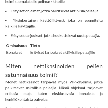
helmi suomalaiselle pelimarkkinoille.
Erityiset ohjelmat, jotka palkitsevat aktiivisia pelaajia.
Yksinkertainen käyttöliittymä, joka on suunniteltu
kaikille käyttäjille.
Erityiset tarjoukset, jotka houkuttelevat uusia pelaajia.
Ominaisuus
Tieto
Bonukset
Erityiset tarjoukset aktiivisille pelaajille
Miten nettikasinoiden pelien
satunnaisuus toimii?
Monet nettikasinot tarjoavat myös VIP-ohjelmia, jotka
palkitsevat uskollisia pelaajia. Nämä ohjelmat tarjoavat
erilaisia etuja, kuten eksklusiivisia bonuksia ja
henkilökohtaista palvelua.