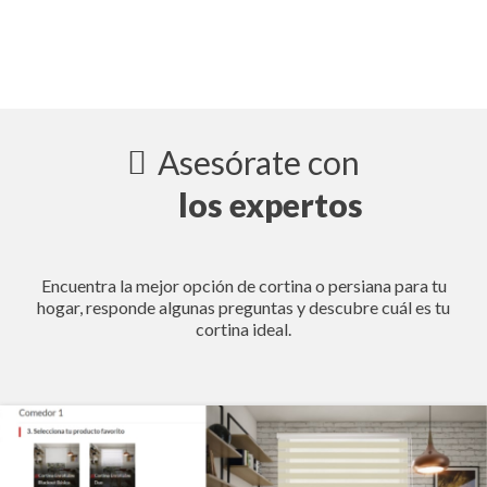
Asesórate con
los expertos
Encuentra la mejor opción de cortina o persiana para tu
hogar, responde algunas preguntas y descubre cuál es tu
cortina ideal.