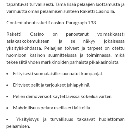
tapahtuvat turvallisesti. Tämä lisää pelaajien luottamusta ja
varmuutta oman pelaamisen suhteen Raketti Casinolla.
Content about raketti casino. Paragraph 133.
Raketti Casino on panostanut voimakkaasti
asiakaskokemukseen, ja se näkyy jokaisessa
yksityiskohdassa. Pelaajien toiveet ja tarpeet on otettu
huomioon kasinon suunnittelussa ja toiminnassa, mikä
tekee siitä yhden markkinoiden parhaista pikakasinoista.
Erityisesti suomalaisille suunnatut kampanjat.
Erityiset pelit ja tarjoukset juhlapyhinä.
Pelien demoversiot käytettävissä kokeilua varten.
Mahdollisuus pelata useilla eri laitteilla.
Yksityisyys ja turvallisuus takaavat huolettoman
pelaamisen.