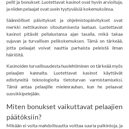
pelit ja bonukset. Luotettavat kasinot ovat hyvin arvioituja,
ja niiden pelaajat ovat usein tyytyväisiä kokemuksiinsa.
Säännölliset päivitykset ja ohjelmistopäivitykset ovat
merkki nettikasinon sitoutumisesta laatuun. Luotettavat
kasinot pitävät pelialustansa ajan tasalla, mikä takaa
sujuvan ja turvallisen pelikokemuksen. Tämä on tärkeää,
jotta pelaajat voivat nauttia parhaista peleistä ilman
häiriöitä.
Kasinoiden turvallisuudesta huolehtiminen on tärkeää myös
pelaajien kannalta. Luotettavat kasinot käyttävät
edistyneitä teknologioita tietoturvan varmistamiseksi.
Tämä antaa pelaajille mielenrauhan, kun he pelaavat
suosikkipelejään.
Miten bonukset vaikuttavat pelaajien
päätöksiin?
Mikään ei voita mahdollisuutta voittaa suuria palkintoja, ja