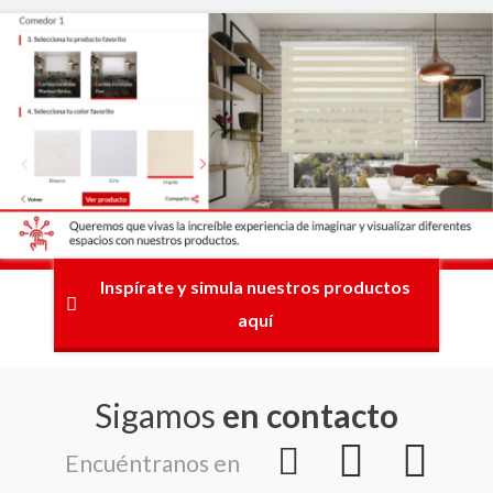
Inspírate y simula nuestros productos
aquí
Sigamos
en contacto
Encuéntranos en