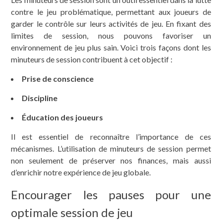
contre le jeu problématique, permettant aux joueurs de
garder le contrôle sur leurs activités de jeu. En fixant des
limites de session, nous pouvons favoriser un
environnement de jeu plus sain. Voici trois façons dont les
minuteurs de session contribuent à cet objectif :
Prise de conscience
Discipline
Éducation des joueurs
Il est essentiel de reconnaître l’importance de ces
mécanismes. L’utilisation de minuteurs de session permet
non seulement de préserver nos finances, mais aussi
d’enrichir notre expérience de jeu globale.
Encourager les pauses pour une
optimale session de jeu