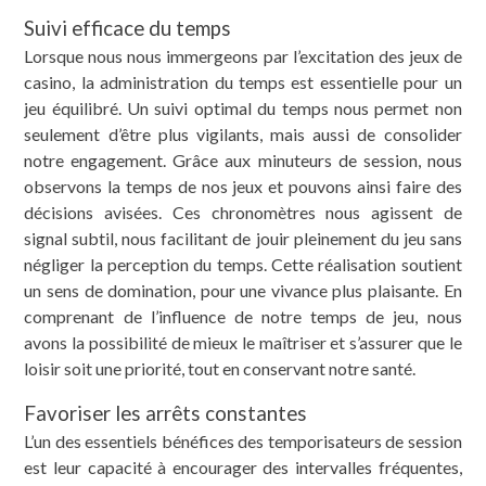
Suivi efficace du temps
Lorsque nous nous immergeons par l’excitation des jeux de
casino, la administration du temps est essentielle pour un
jeu équilibré. Un suivi optimal du temps nous permet non
seulement d’être plus vigilants, mais aussi de consolider
notre engagement. Grâce aux minuteurs de session, nous
observons la temps de nos jeux et pouvons ainsi faire des
décisions avisées. Ces chronomètres nous agissent de
signal subtil, nous facilitant de jouir pleinement du jeu sans
négliger la perception du temps. Cette réalisation soutient
un sens de domination, pour une vivance plus plaisante. En
comprenant de l’influence de notre temps de jeu, nous
avons la possibilité de mieux le maîtriser et s’assurer que le
loisir soit une priorité, tout en conservant notre santé.
Favoriser les arrêts constantes
L’un des essentiels bénéfices des temporisateurs de session
est leur capacité à encourager des intervalles fréquentes,