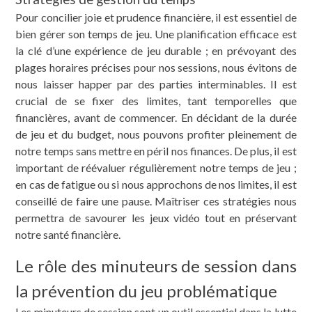
Pour concilier joie et prudence financière, il est essentiel de
bien gérer son temps de jeu. Une planification efficace est
la clé d’une expérience de jeu durable ; en prévoyant des
plages horaires précises pour nos sessions, nous évitons de
nous laisser happer par des parties interminables. Il est
crucial de se fixer des limites, tant temporelles que
financières, avant de commencer. En décidant de la durée
de jeu et du budget, nous pouvons profiter pleinement de
notre temps sans mettre en péril nos finances. De plus, il est
important de réévaluer régulièrement notre temps de jeu ;
en cas de fatigue ou si nous approchons de nos limites, il est
conseillé de faire une pause. Maîtriser ces stratégies nous
permettra de savourer les jeux vidéo tout en préservant
notre santé financière.
Le rôle des minuteurs de session dans
la prévention du jeu problématique
Les minuteurs de session sont un outil essentiel dans la lutte