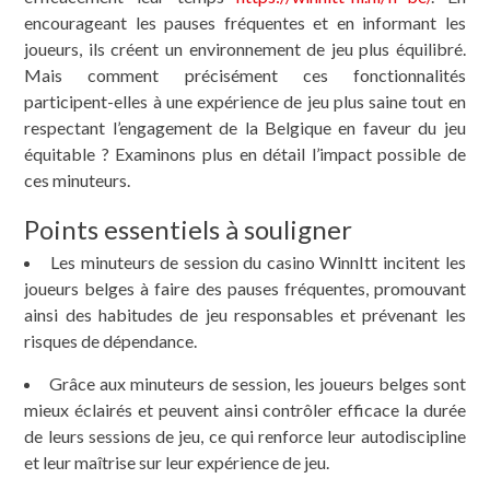
encourageant les pauses fréquentes et en informant les
joueurs, ils créent un environnement de jeu plus équilibré.
Mais comment précisément ces fonctionnalités
participent-elles à une expérience de jeu plus saine tout en
respectant l’engagement de la Belgique en faveur du jeu
équitable ? Examinons plus en détail l’impact possible de
ces minuteurs.
Points essentiels à souligner
Les minuteurs de session du casino WinnItt incitent les
joueurs belges à faire des pauses fréquentes, promouvant
ainsi des habitudes de jeu responsables et prévenant les
risques de dépendance.
Grâce aux minuteurs de session, les joueurs belges sont
mieux éclairés et peuvent ainsi contrôler efficace la durée
de leurs sessions de jeu, ce qui renforce leur autodiscipline
et leur maîtrise sur leur expérience de jeu.