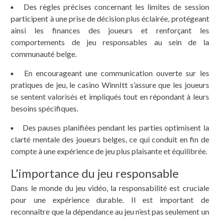
Des règles précises concernant les limites de session
participent à une prise de décision plus éclairée, protégeant
ainsi les finances des joueurs et renforçant les
comportements de jeu responsables au sein de la
communauté belge.
En encourageant une communication ouverte sur les
pratiques de jeu, le casino WinnItt s’assure que les joueurs
se sentent valorisés et impliqués tout en répondant à leurs
besoins spécifiques.
Des pauses planifiées pendant les parties optimisent la
clarté mentale des joueurs belges, ce qui conduit en fin de
compte à une expérience de jeu plus plaisante et équilibrée.
L’importance du jeu responsable
Dans le monde du jeu vidéo, la responsabilité est cruciale
pour une expérience durable. Il est important de
reconnaître que la dépendance au jeu n’est pas seulement un