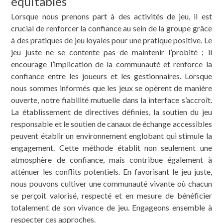
équitables
Lorsque nous prenons part à des activités de jeu, il est
crucial de renforcer la confiance au sein de la groupe grâce
à des pratiques de jeu loyales pour une pratique positive. Le
jeu juste ne se contente pas de maintenir l’probité ; il
encourage l’implication de la communauté et renforce la
confiance entre les joueurs et les gestionnaires. Lorsque
nous sommes informés que les jeux se opèrent de manière
ouverte, notre fiabilité mutuelle dans la interface s’accroît.
La établissement de directives définies, la soutien du jeu
responsable et le soutien de canaux de échange accessibles
peuvent établir un environnement englobant qui stimule la
engagement. Cette méthode établit non seulement une
atmosphère de confiance, mais contribue également à
atténuer les conflits potentiels. En favorisant le jeu juste,
nous pouvons cultiver une communauté vivante où chacun
se perçoit valorisé, respecté et en mesure de bénéficier
totalement de son vivance de jeu. Engageons ensemble à
respecter ces approches.