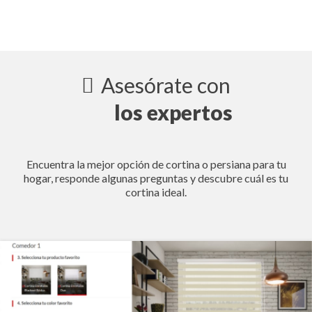
Asesórate con
los expertos
Encuentra la mejor opción de cortina o persiana para tu
hogar, responde algunas preguntas y descubre cuál es tu
cortina ideal.