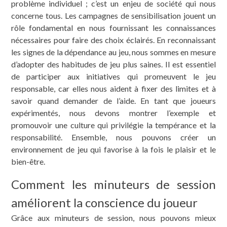
problème individuel ; c’est un enjeu de société qui nous
concerne tous. Les campagnes de sensibilisation jouent un
rôle fondamental en nous fournissant les connaissances
nécessaires pour faire des choix éclairés. En reconnaissant
les signes de la dépendance au jeu, nous sommes en mesure
d’adopter des habitudes de jeu plus saines. Il est essentiel
de participer aux initiatives qui promeuvent le jeu
responsable, car elles nous aident à fixer des limites et à
savoir quand demander de l’aide. En tant que joueurs
expérimentés, nous devons montrer l’exemple et
promouvoir une culture qui privilégie la tempérance et la
responsabilité. Ensemble, nous pouvons créer un
environnement de jeu qui favorise à la fois le plaisir et le
bien-être.
Comment les minuteurs de session
améliorent la conscience du joueur
Grâce aux minuteurs de session, nous pouvons mieux