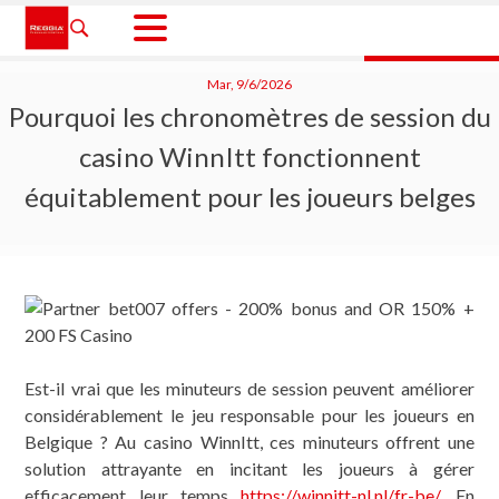
Skip
to
content
Reggia Panamá
Mar, 9/6/2026
Pourquoi les chronomètres de session du
casino WinnItt fonctionnent
équitablement pour les joueurs belges
Est-il vrai que les minuteurs de session peuvent améliorer
considérablement le jeu responsable pour les joueurs en
Belgique ? Au casino WinnItt, ces minuteurs offrent une
solution attrayante en incitant les joueurs à gérer
efficacement leur temps
https://winnitt-nl.nl/fr-be/
. En