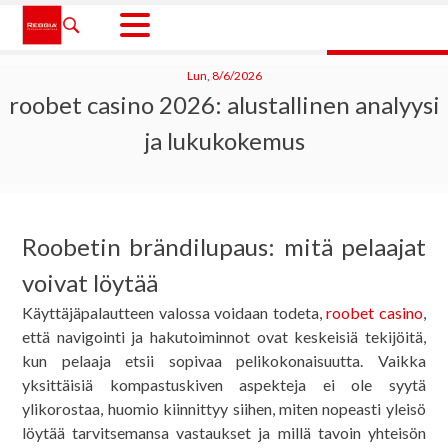
Skip
to
content
Reggia Panamá
Lun, 8/6/2026
roobet casino 2026: alustallinen analyysi
ja lukukokemus
Roobetin brändilupaus: mitä pelaajat
voivat löytää
Käyttäjäpalautteen valossa voidaan todeta,
roobet casino
,
että navigointi ja hakutoiminnot ovat keskeisiä tekijöitä,
kun pelaaja etsii sopivaa pelikokonaisuutta. Vaikka
yksittäisiä kompastuskiven aspekteja ei ole syytä
ylikorostaa, huomio kiinnittyy siihen, miten nopeasti yleisö
löytää tarvitsemansa vastaukset ja millä tavoin yhteisön