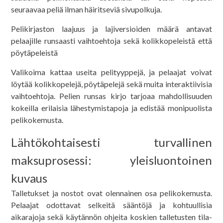
seuraavaa peliä ilman häiritseviä sivupolkuja.
Pelikirjaston laajuus ja lajiversioiden määrä antavat
pelaajille runsaasti vaihtoehtoja sekä kolikkopeleistä että
pöytäpeleistä
Valikoima kattaa useita pelityyppejä, ja pelaajat voivat
löytää kolikkopelejä, pöytäpelejä sekä muita interaktiivisia
vaihtoehtoja. Pelien runsas kirjo tarjoaa mahdollisuuden
kokeilla erilaisia lähestymistapoja ja edistää monipuolista
pelikokemusta.
Lähtökohtaisesti turvallinen
maksuprosessi: yleisluontoinen
kuvaus
Talletukset ja nostot ovat olennainen osa pelikokemusta.
Pelaajat odottavat selkeitä sääntöjä ja kohtuullisia
aikarajoja sekä käytännön ohjeita koskien talletusten tila-