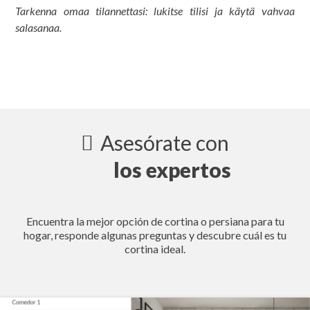
Tarkenna omaa tilannettasi: lukitse tilisi ja käytä vahvaa
salasanaa.
Asesórate con
los expertos
Encuentra la mejor opción de cortina o persiana para tu
hogar, responde algunas preguntas y descubre cuál es tu
cortina ideal.