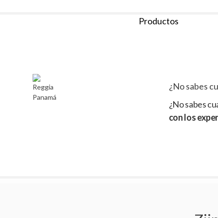
Skip
to
Productos
content
Malla
solar
Cortinas
¿No sabes cuá
Persian
¿No sabes cuá
Blackout
Reggia Panamá
con los expe
Alu
Cortinas
Roller
Malla
Cortinas
Solar
Persianas
Enrollables
Cortina
/
Horizontal
Pers
Roller
Enrollable
Sun
de
Alum
Duo
Blackout
Screen
PVC