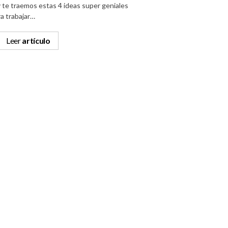
 te traemos estas 4 ideas super geniales
a trabajar…
Leer
artículo