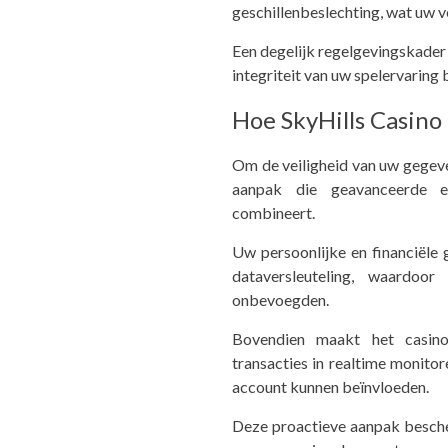
geschillenbeslechting, wat uw v
Een degelijk regelgevingskader
integriteit van uw spelervaring 
Hoe SkyHills Casin
Om de veiligheid van uw gegeve
aanpak die geavanceerde en
combineert.
Uw persoonlijke en financiël
dataversleuteling, waardoo
onbevoegden.
Bovendien maakt het casino
transacties in realtime monito
account kunnen beïnvloeden.
Deze proactieve aanpak besche