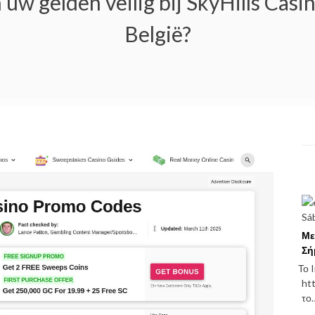
n uw gelden veilig bij SkyHills Casin
België?
Sá
Με
Σή
Το 
htt
το