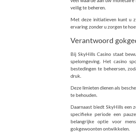
veel waarde aan uw monetaire 
veilig te beheren.
Met deze initiatieven kunt u 
ervaring zonder u zorgen te ho
Verantwoord gokgedr
Bij SkyHills Casino staat bew
spelomgeving. Het casino spo
bestedingen te beheersen, zod
druk.
Deze limieten dienen als besche
te behouden.
Daarnaast biedt SkyHills een 
specifieke periode een pauze
belangrijke optie voor men
gokgewoonten ontwikkelen.