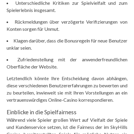
Unterschiedliche Kritiken zur Spielvielfalt und zum
Spielerlebnis insgesamt.
Rückmeldungen über verzögerte Verifizierungen von
Konten sorgen für Unmut.
Klagen darüber, dass die Bonusregeln für neue Benutzer
unklar seien.
Zufriedenstellung mit der anwenderfreundlichen
Oberfläche der Website.
Letztendlich könnte Ihre Entscheidung davon abhängen,
diese verschiedenen Benutzererfahrungen zu bewerten und
zu beurteilen, inwieweit sie mit Ihren Vorstellungen an ein
vertrauenswürdiges Online-Casino korrespondieren.
Einblicke in die Spielfairness
Während viele Spieler großen Wert auf Vielfalt der Spiele
und Kundenservice setzen, ist die Fairness der im SkyHills