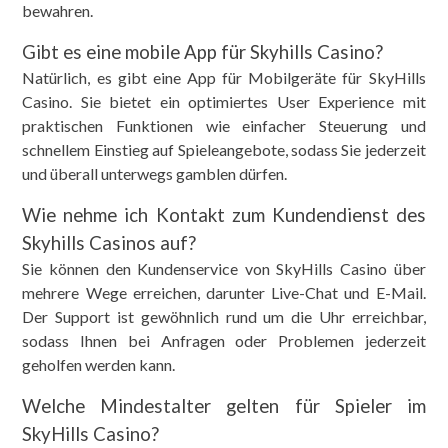
bewahren.
Gibt es eine mobile App für Skyhills Casino?
Natürlich, es gibt eine App für Mobilgeräte für SkyHills
Casino. Sie bietet ein optimiertes User Experience mit
praktischen Funktionen wie einfacher Steuerung und
schnellem Einstieg auf Spieleangebote, sodass Sie jederzeit
und überall unterwegs gamblen dürfen.
Wie nehme ich Kontakt zum Kundendienst des
Skyhills Casinos auf?
Sie können den Kundenservice von SkyHills Casino über
mehrere Wege erreichen, darunter Live-Chat und E-Mail.
Der Support ist gewöhnlich rund um die Uhr erreichbar,
sodass Ihnen bei Anfragen oder Problemen jederzeit
geholfen werden kann.
Welche Mindestalter gelten für Spieler im
SkyHills Casino?