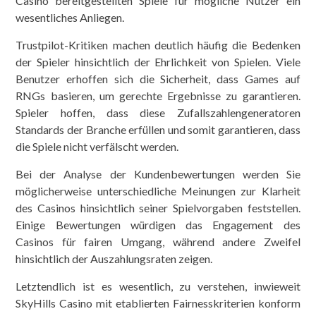
Casino bereitgestellten Spiele für mögliche Nutzer ein
wesentliches Anliegen.
Trustpilot-Kritiken machen deutlich häufig die Bedenken
der Spieler hinsichtlich der Ehrlichkeit von Spielen. Viele
Benutzer erhoffen sich die Sicherheit, dass Games auf
RNGs basieren, um gerechte Ergebnisse zu garantieren.
Spieler hoffen, dass diese Zufallszahlengeneratoren
Standards der Branche erfüllen und somit garantieren, dass
die Spiele nicht verfälscht werden.
Bei der Analyse der Kundenbewertungen werden Sie
möglicherweise unterschiedliche Meinungen zur Klarheit
des Casinos hinsichtlich seiner Spielvorgaben feststellen.
Einige Bewertungen würdigen das Engagement des
Casinos für fairen Umgang, während andere Zweifel
hinsichtlich der Auszahlungsraten zeigen.
Letztendlich ist es wesentlich, zu verstehen, inwieweit
SkyHills Casino mit etablierten Fairnesskriterien konform