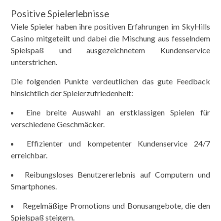
Positive Spielerlebnisse
Viele Spieler haben ihre positiven Erfahrungen im SkyHills
Casino mitgeteilt und dabei die Mischung aus fesselndem
Spielspaß und ausgezeichnetem Kundenservice
unterstrichen.
Die folgenden Punkte verdeutlichen das gute Feedback
hinsichtlich der Spielerzufriedenheit:
Eine breite Auswahl an erstklassigen Spielen für
verschiedene Geschmäcker.
Effizienter und kompetenter Kundenservice 24/7
erreichbar.
Reibungsloses Benutzererlebnis auf Computern und
Smartphones.
Regelmäßige Promotions und Bonusangebote, die den
Spielspaß steigern.