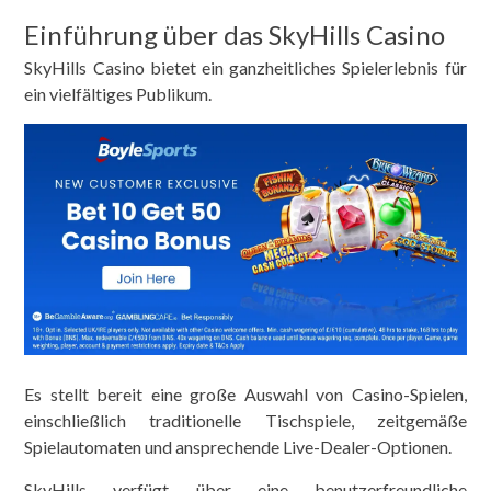
Einführung über das SkyHills Casino
SkyHills Casino bietet ein ganzheitliches Spielerlebnis für
ein vielfältiges Publikum.
Es stellt bereit eine große Auswahl von Casino-Spielen,
einschließlich traditionelle Tischspiele, zeitgemäße
Spielautomaten und ansprechende Live-Dealer-Optionen.
SkyHills verfügt über eine benutzerfreundliche