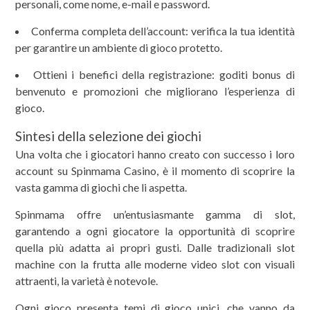
personali, come nome, e-mail e password.
Conferma completa dell’account: verifica la tua identità
per garantire un ambiente di gioco protetto.
Ottieni i benefici della registrazione: goditi bonus di
benvenuto e promozioni che migliorano l’esperienza di
gioco.
Sintesi della selezione dei giochi
Una volta che i giocatori hanno creato con successo i loro
account su Spinmama Casino, è il momento di scoprire la
vasta gamma di giochi che li aspetta.
Spinmama offre un’entusiasmante gamma di slot,
garantendo a ogni giocatore la opportunità di scoprire
quella più adatta ai propri gusti. Dalle tradizionali slot
machine con la frutta alle moderne video slot con visuali
attraenti, la varietà è notevole.
Ogni gioco presenta temi di gioco unici, che vanno da