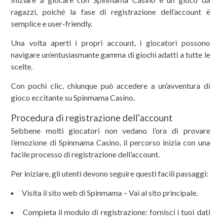
ragazzi, poiché la fase di registrazione dell’account è
semplice e user-friendly.
Una volta aperti i propri account, i giocatori possono
navigare un’entusiasmante gamma di giochi adatti a tutte le
scelte.
Con pochi clic, chiunque può accedere a un’avventura di
gioco eccitante su Spinmama Casino.
Procedura di registrazione dell’account
Sebbene molti giocatori non vedano l’ora di provare
l’emozione di Spinmama Casino, il percorso inizia con una
facile processo di registrazione dell’account.
Per iniziare, gli utenti devono seguire questi facili passaggi:
Visita il sito web di Spinmama – Vai al sito principale.
Completa il modulo di registrazione: fornisci i tuoi dati