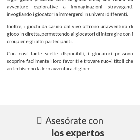
avventure esplorative a immaginazioni stravaganti,
invogliando i giocatori a immergersi in universi differenti.
Inoltre, i giochi da casinò dal vivo offrono un’avventura di
gioco in diretta, permettendo ai giocatori di interagire con i
croupier e gli altri partecipanti.
Con così tante scelte disponibili, i giocatori possono
scoprire facilmente i loro favoriti e trovare nuovi titoli che
arricchiscono la loro avventura di gioco.
Asesórate con
los expertos