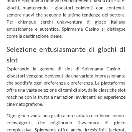
Inoltre, Spinmama rinnova frequentemente la sua offerta di
giochi, mantenendo i giocatori coinvolti con contenuti
sempre nuovi che seguono le ultime tendenze del settore.
Per chiunque cerchi un’avventura di gioco italiana
emozionante e autentica, Spinmama Casino si distingue
come la destinazione ideale.
Selezione entusiasmante di giochi di
slot
Esplorando la gamma di slot di Spinmama Casino, i
giocatori vengono benvenuti da una varietà impressionante
che soddisfa ogni preferenza e preferenza. La piattaforma
offre una vasta selezione di temi di slot, dalle classiche slot
machine con la frutta a narrazioni avvincenti ed esperienze
cinematografiche.
Ogni gioco vanta una grafica mozzafiato e colonne sonore
coinvolgenti, che migliorano l’avventura di gioco
complessiva. Spinmama offre anche irresistibili jackpot,