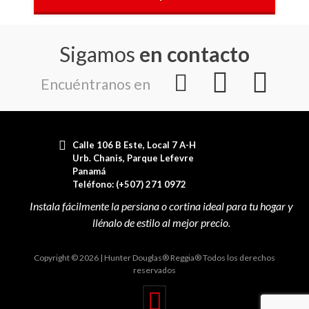
Sigamos
en contacto
Encuéntranos en
Calle 106 B Este, Local 7 A-H
Urb. Chanis, Parque Lefevre
Panamá
Teléfono: (+507) 271 0972
Copyright © 2026 | Hunter Douglas® Reggia® Todos los derechos
reservados