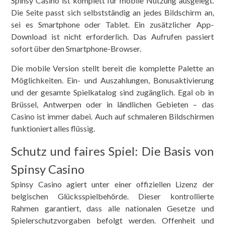
Spinsy Casino ist komplett für mobile Nutzung ausgelegt.
Die Seite passt sich selbstständig an jedes Bildschirm an,
sei es Smartphone oder Tablet. Ein zusätzlicher App-
Download ist nicht erforderlich. Das Aufrufen passiert
sofort über den Smartphone-Browser.
Die mobile Version stellt bereit die komplette Palette an
Möglichkeiten. Ein- und Auszahlungen, Bonusaktivierung
und der gesamte Spielkatalog sind zugänglich. Egal ob in
Brüssel, Antwerpen oder in ländlichen Gebieten – das
Casino ist immer dabei. Auch auf schmaleren Bildschirmen
funktioniert alles flüssig.
Schutz und faires Spiel: Die Basis von
Spinsy Casino
Spinsy Casino agiert unter einer offiziellen Lizenz der
belgischen Glücksspielbehörde. Dieser kontrollierte
Rahmen garantiert, dass alle nationalen Gesetze und
Spielerschutzvorgaben befolgt werden. Offenheit und