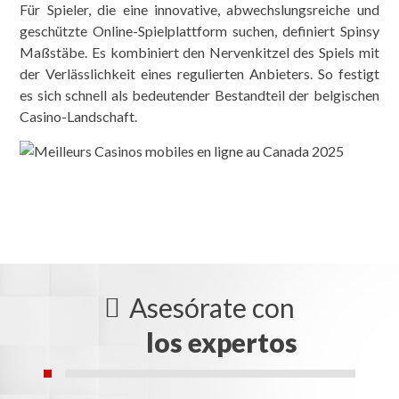
Für Spieler, die eine innovative, abwechslungsreiche und
geschützte Online-Spielplattform suchen, definiert Spinsy
Maßstäbe. Es kombiniert den Nervenkitzel des Spiels mit
der Verlässlichkeit eines regulierten Anbieters. So festigt
es sich schnell als bedeutender Bestandteil der belgischen
Casino-Landschaft.
Asesórate con
los expertos