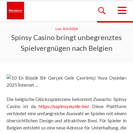
Skip
to
content
Reggia Panamá
Lun, 8/6/2026
Spinsy Casino bringt unbegrenztes
Spielvergnügen nach Belgien
Die belgische Glücksspielszene bekommt Zuwachs: Spinsy
Casino ist da
https://sspinsy.eu/de-be/
. Diese Plattform
verbindet eine umfangreiche Auswahl an Spielen mit einem
übersichtlichen Design und attraktiven Boni. Für Spieler in
Belgien entsteht so eine neue Adresse für Unterhaltung, die