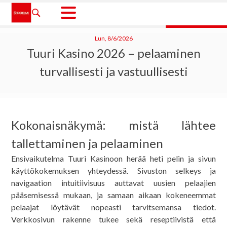
Skip
to
content
Reggia Panamá
Lun, 8/6/2026
Tuuri Kasino 2026 – pelaaminen
turvallisesti ja vastuullisesti
Kokonaisnäkymä: mistä lähtee
tallettaminen ja pelaaminen
Ensivaikutelma Tuuri Kasinoon herää heti pelin ja sivun
käyttökokemuksen yhteydessä. Sivuston selkeys ja
navigaation intuitiivisuus auttavat uusien pelaajien
pääsemisessä mukaan, ja samaan aikaan kokeneemmat
pelaajat löytävät nopeasti tarvitsemansa tiedot.
Verkkosivun rakenne tukee sekä reseptiivistä että