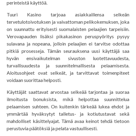
perinteistä käyttöä.
Tuuri Kasino tarjoaa asiakkaillensa selkeän
tervetulotoivotuksen ja vaivattoman pelikokemuksen, joka
on suunnattu erityisesti suomalaisten pelaajien tarpeisiin.
Verovapauden lisäksi pikakasinon peruspyöritys pysyy
sulavana ja nopeana, jolloin pelaajien ei tarvitse odottaa
pitkiä prosesseja. Tämän seurauksena uusi käyttäjä saa
hyvän ensivaikutelman sivuston luotettavuudesta,
turvallisuudesta ja suunnitelmallisesta pelaamisesta.
Aloitusohjeet ovat selkeät, ja tarvittavat toimenpiteet
voidaan suorittaa helposti.
Käyttäjät saattavat arvostaa selkeää tarjontaa ja suoraa
ilmoitusta bonuksista, mikä helpottaa suunnittelua
pelaamisen suhteen. On kuitenkin tärkeää lukea ehdot ja
ymmärtää hyväksytyt talletus- ja kotiutustavat sekä
mahdolliset käsittelyajat. Tämä avaa keinot tehdä tietoon
perustuvia päätöksiä ja pelata vastuullisesti.