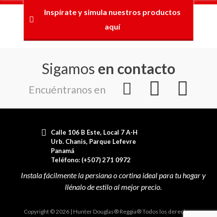
Inspírate y simula nuestros productos
aquí
Sigamos
en contacto
Encuéntranos en
Calle 106 B Este, Local 7 A-H
Urb. Chanis, Parque Lefevre
Panamá
Teléfono: (+507) 271 0972
Copyright © 2026 | Hunter Douglas® Reggia® Todos los derechos