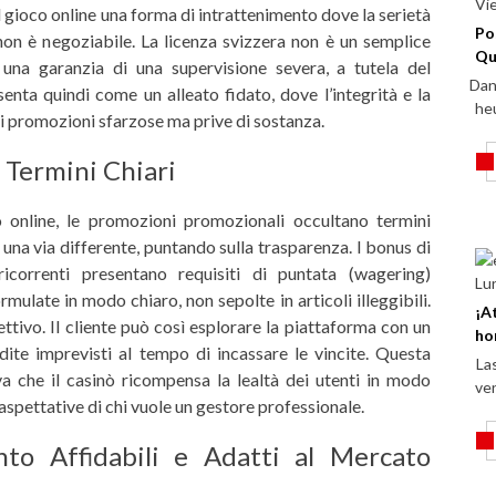
Vi
 gioco online una forma di intrattenimento dove la serietà
Po
non è negoziabile. La licenza svizzera non è un semplice
Qu
 una garanzia di una supervisione severa, a tutela del
Dan
enta quindi come un alleato fidato, dove l’integrità e la
he
di promozioni sfarzose ma prive di sostanza.
 Termini Chiari
o online, le promozioni promozionali occultano termini
una via differente, puntando sulla trasparenza. I bonus di
correnti presentano requisiti di puntata (wagering)
Lu
rmulate in modo chiaro, non sepolte in articoli illeggibili.
¡A
fettivo. Il cliente può così esplorare la piattaforma con un
ho
ite imprevisti al tempo di incassare le vincite. Questa
Las
va che il casinò ricompensa la lealtà dei utenti in modo
ve
spettative di chi vuole un gestore professionale.
to Affidabili e Adatti al Mercato