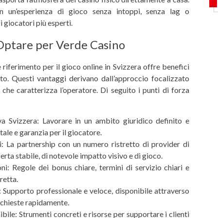
n un’esperienza di gioco senza intoppi, senza lag o
i giocatori più esperti.
Optare per Verde Casino
iferimento per il gioco online in Svizzera offre benefici
ato. Questi vantaggi derivano dall’approccio focalizzato
tà che caratterizza l’operatore. Di seguito i punti di forza
a Svizzera: Lavorare in un ambito giuridico definito e
tale e garanzia per il giocatore.
i: La partnership con un numero ristretto di provider di
erta stabile, di notevole impatto visivo e di gioco.
i: Regole dei bonus chiare, termini di servizio chiari e
retta.
: Supporto professionale e veloce, disponibile attraverso
richieste rapidamente.
bile: Strumenti concreti e risorse per supportare i clienti