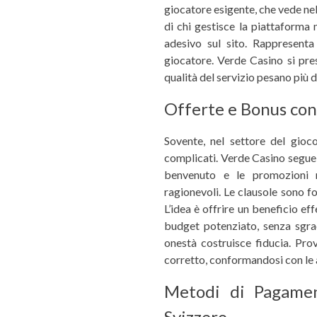
giocatore esigente, che vede nel
di chi gestisce la piattaforma 
adesivo sul sito. Rappresenta
giocatore. Verde Casino si pres
qualità del servizio pesano più 
Offerte e Bonus con
Sovente, nel settore del gioc
complicati. Verde Casino segue 
benvenuto e le promozioni ri
ragionevoli. Le clausole sono fo
L’idea è offrire un beneficio ef
budget potenziato, senza sgrad
onestà costruisce fiducia. Pro
corretto, conformandosi con le a
Metodi di Pagamen
Svizzero