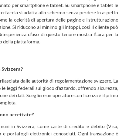
ezionato per smartphone e tablet. Su smartphone e tablet le
nterfaccia si adatta allo schermo senza perdere in aspetto
ome la celerità di apertura delle pagine e l’strutturazione
ione. Si riducono al minimo gli intoppi, così il cliente può
Un’esperienza d’uso di questo tenore mostra l’cura per la
 della piattaforma.
n Svizzera?
rilasciata dalle autorità di regolamentazione svizzere. La
le leggi federali sul gioco d’azzardo, offrendo sicurezza,
one dei dati. Scegliere un operatore con licenza è il primo
ompleta.
sono accettate?
uni in Svizzera, come carte di credito e debito (Visa,
 e portafogli elettronici conosciuti. Ogni transazione è