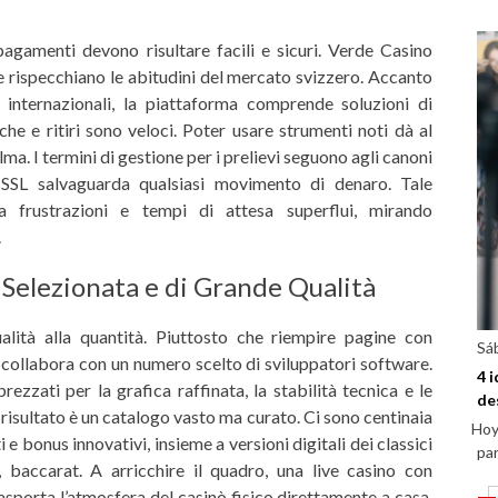
pagamenti devono risultare facili e sicuri. Verde Casino
 rispecchiano le abitudini del mercato svizzero. Accanto
o internazionali, la piattaforma comprende soluzioni di
che e ritiri sono veloci. Poter usare strumenti noti dà al
lma. I termini di gestione per i prelievi seguono agli canoni
 SSL salvaguarda qualsiasi movimento di denaro. Tale
a frustrazioni e tempi di attesa superflui, mirando
.
 Selezionata e di Grande Qualità
alità alla quantità. Piuttosto che riempire pagine con
Sá
ma collabora con un numero scelto di sviluppatori software.
4 
ezzati per la grafica raffinata, la stabilità tecnica e le
de
l risultato è un catalogo vasto ma curato. Ci sono centinaia
Hoy
 e bonus innovativi, insieme a versioni digitali dei classici
par
, baccarat. A arricchire il quadro, una live casino con
asporta l’atmosfera del casinò fisico direttamente a casa.