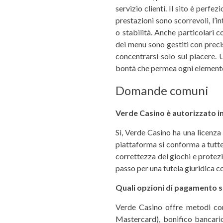
servizio clienti. Il sito è perf
prestazioni sono scorrevoli, l’i
o stabilità. Anche particolari c
dei menu sono gestiti con precis
concentrarsi solo sul piacere. 
bontà che permea ogni elemento
Domande comuni
Verde Casino è autorizzato i
Sì, Verde Casino ha una licenza 
piattaforma si conforma a tutte 
correttezza dei giochi e protezi
passo per una tutela giuridica c
Quali opzioni di pagamento 
Verde Casino offre metodi com
Mastercard), bonifico bancario