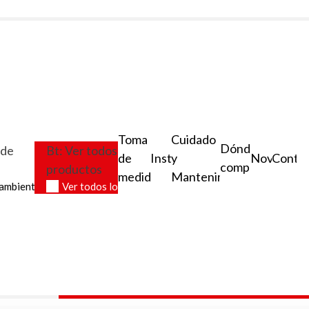
Search
for:
Toma
Cuidado
Dónde
 de
Bt: Ver todos los
de
Instalación
y
Novedade
Contá
comprar
productos
medidas
Mantenimiento
 ambientes
Ver todos los productos