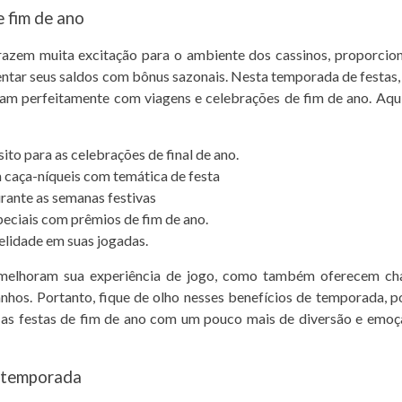
 fim de ano
azem muita excitação para o ambiente dos cassinos, proporcio
ntar seus saldos com bônus sazonais. Nesta temporada de festas,
am perfeitamente com viagens e celebrações de fim de ano. Aqui
to para as celebrações de final de ano.
 caça-níqueis com temática de festa
ante as semanas festivas
peciais com prêmios de fim de ano.
elidade em suas jogadas.
melhoram sua experiência de jogo, como também oferecem ch
anhos. Portanto, fique de olho nesses benefícios de temporada, 
 as festas de fim de ano com um pouco mais de diversão e emoç
e temporada