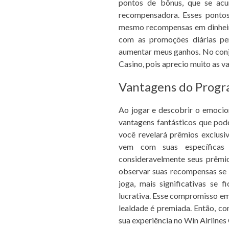
pontos de bônus, que se ac
recompensadora. Esses pontos
mesmo recompensas em dinheiro
com as promoções diárias per
aumentar meus ganhos. No conj
Casino, pois aprecio muito as v
Vantagens do Progr
Ao jogar e descobrir o emocio
vantagens fantásticos que pod
você revelará prêmios exclusi
vem com suas específicas 
consideravelmente seus prêmio
observar suas recompensas se 
joga, mais significativas se
lucrativa. Esse compromisso em
lealdade é premiada. Então, c
sua experiência no Win Airlines 