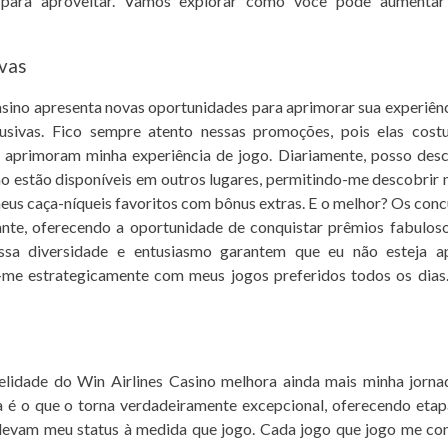
o para aproveitar. Vamos explorar como você pode aumentar
ivas
Casino apresenta novas oportunidades para aprimorar sua experiên
lusivas. Fico sempre atento nessas promoções, pois elas cos
e aprimoram minha experiência de jogo. Diariamente, posso desc
ão estão disponíveis em outros lugares, permitindo-me descobrir
us caça-níqueis favoritos com bônus extras. E o melhor? Os con
nte, oferecendo a oportunidade de conquistar prêmios fabulos
sa diversidade e entusiasmo garantem que eu não esteja a
-me estrategicamente com meus jogos preferidos todos os dias
lidade do Win Airlines Casino melhora ainda mais minha jorna
ma é o que o torna verdadeiramente excepcional, oferecendo etap
elevam meu status à medida que jogo. Cada jogo que jogo me co