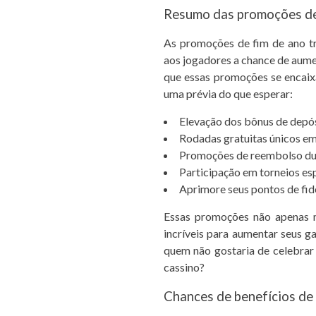
Resumo das promoções de
As promoções de fim de ano tr
aos jogadores a chance de aume
que essas promoções se encaix
uma prévia do que esperar:
Elevação dos bônus de depósi
Rodadas gratuitas únicos em
Promoções de reembolso dur
Participação em torneios es
Aprimore seus pontos de fid
Essas promoções não apenas 
incríveis para aumentar seus g
quem não gostaria de celebrar
cassino?
Chances de benefícios d