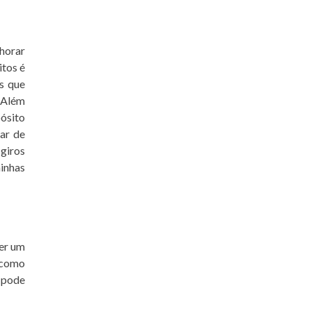
horar
itos é
s que
 Além
ósito
ar de
giros
inhas
ser um
 como
 pode