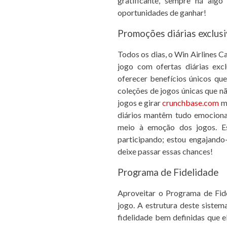
gratificante, sempre há alg
oportunidades de ganhar!
Promoções diárias exclus
Todos os dias, o Win Airlines 
jogo com ofertas diárias exc
oferecer benefícios únicos qu
coleções de jogos únicas que n
jogos e girar
crunchbase.com
me
diários mantêm tudo emociona
meio à emoção dos jogos. Es
participando; estou engajando
deixe passar essas chances!
Programa de Fidelidade
Aproveitar o Programa de Fide
jogo. A estrutura deste siste
fidelidade bem definidas que 