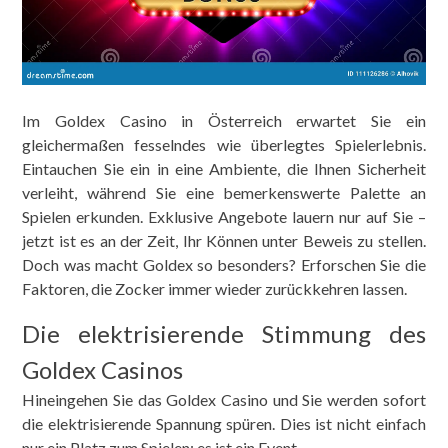
Im Goldex Casino in Österreich erwartet Sie ein
gleichermaßen fesselndes wie überlegtes Spielerlebnis.
Eintauchen Sie ein in eine Ambiente, die Ihnen Sicherheit
verleiht, während Sie eine bemerkenswerte Palette an
Spielen erkunden. Exklusive Angebote lauern nur auf Sie –
jetzt ist es an der Zeit, Ihr Können unter Beweis zu stellen.
Doch was macht Goldex so besonders? Erforschen Sie die
Faktoren, die Zocker immer wieder zurückkehren lassen.
Die elektrisierende Stimmung des
Goldex Casinos
Hineingehen Sie das Goldex Casino und Sie werden sofort
die elektrisierende Spannung spüren. Dies ist nicht einfach
nur ein Platz zum Spielen; es ist ein Event.