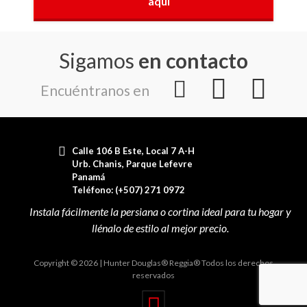
aquí
Sigamos
en contacto
Encuéntranos en
Calle 106 B Este, Local 7 A-H
Urb. Chanis, Parque Lefevre
Panamá
Teléfono: (+507) 271 0972
Copyright © 2026 | Hunter Douglas® Reggia® Todos los derechos
reservados