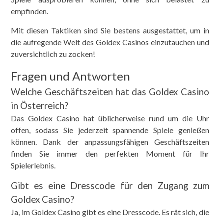
empfinden.
Mit diesen Taktiken sind Sie bestens ausgestattet, um in
die aufregende Welt des Goldex Casinos einzutauchen und
zuversichtlich zu zocken!
Fragen und Antworten
Welche Geschäftszeiten hat das Goldex Casino
in Österreich?
Das Goldex Casino hat üblicherweise rund um die Uhr
offen, sodass Sie jederzeit spannende Spiele genießen
können. Dank der anpassungsfähigen Geschäftszeiten
finden Sie immer den perfekten Moment für Ihr
Spielerlebnis.
Gibt es eine Dresscode für den Zugang zum
Goldex Casino?
Ja, im Goldex Casino gibt es eine Dresscode. Es rät sich, die