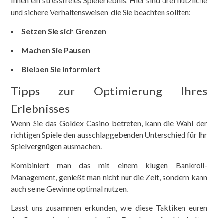
Ihnen ein stressfreies Spielerlebnis. Hier sind drei nützliche
und sichere Verhaltensweisen, die Sie beachten sollten:
Setzen Sie sich Grenzen
Machen Sie Pausen
Bleiben Sie informiert
Tipps zur Optimierung Ihres
Erlebnisses
Wenn Sie das Goldex Casino betreten, kann die Wahl der
richtigen Spiele den ausschlaggebenden Unterschied für Ihr
Spielvergnügen ausmachen.
Kombiniert man das mit einem klugen Bankroll-
Management, genießt man nicht nur die Zeit, sondern kann
auch seine Gewinne optimal nutzen.
Lasst uns zusammen erkunden, wie diese Taktiken euren