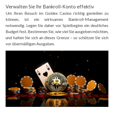
Verwalten Sie Ihr Bankroll-Konto effektiv
Um Ihren Besuch im Goldex Casino richtig genießen zu
können, ist ein wirksames Bankroll-Management
notwendig. Legen Sie daher vor Spielbeginn ein deutliches
Budget fest. Bestimmen Sie, wie viel Sie ausgeben möchten,
und halten Sie sich an dieses Grenze – so schützen Sie sich
vor übermäßigen Ausgaben.