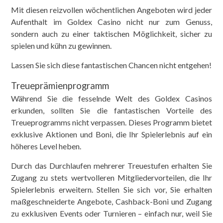
Mit diesen reizvollen wöchentlichen Angeboten wird jeder
Aufenthalt im Goldex Casino nicht nur zum Genuss,
sondern auch zu einer taktischen Möglichkeit, sicher zu
spielen und kühn zu gewinnen.
Lassen Sie sich diese fantastischen Chancen nicht entgehen!
Treueprämienprogramm
Während Sie die fesselnde Welt des Goldex Casinos
erkunden, sollten Sie die fantastischen Vorteile des
Treueprogramms nicht verpassen. Dieses Programm bietet
exklusive Aktionen und Boni, die Ihr Spielerlebnis auf ein
höheres Level heben.
Durch das Durchlaufen mehrerer Treuestufen erhalten Sie
Zugang zu stets wertvolleren Mitgliedervorteilen, die Ihr
Spielerlebnis erweitern. Stellen Sie sich vor, Sie erhalten
maßgeschneiderte Angebote, Cashback-Boni und Zugang
zu exklusiven Events oder Turnieren – einfach nur, weil Sie