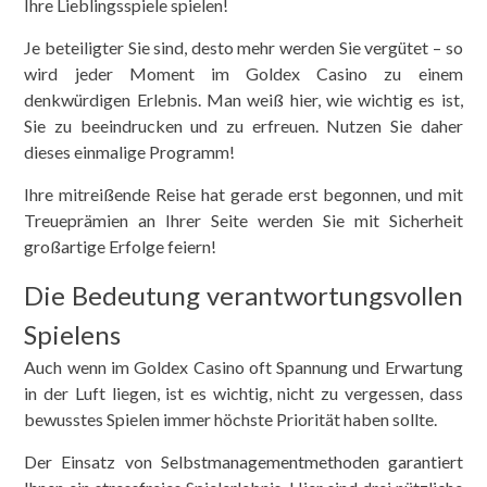
Ihre Lieblingsspiele spielen!
Je beteiligter Sie sind, desto mehr werden Sie vergütet – so
wird jeder Moment im Goldex Casino zu einem
denkwürdigen Erlebnis. Man weiß hier, wie wichtig es ist,
Sie zu beeindrucken und zu erfreuen. Nutzen Sie daher
dieses einmalige Programm!
Ihre mitreißende Reise hat gerade erst begonnen, und mit
Treueprämien an Ihrer Seite werden Sie mit Sicherheit
großartige Erfolge feiern!
Die Bedeutung verantwortungsvollen
Spielens
Auch wenn im Goldex Casino oft Spannung und Erwartung
in der Luft liegen, ist es wichtig, nicht zu vergessen, dass
bewusstes Spielen immer höchste Priorität haben sollte.
Der Einsatz von Selbstmanagementmethoden garantiert