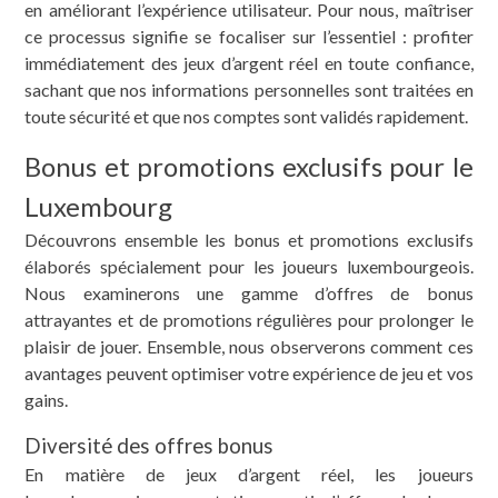
en améliorant l’expérience utilisateur. Pour nous, maîtriser
ce processus signifie se focaliser sur l’essentiel : profiter
immédiatement des jeux d’argent réel en toute confiance,
sachant que nos informations personnelles sont traitées en
toute sécurité et que nos comptes sont validés rapidement.
Bonus et promotions exclusifs pour le
Luxembourg
Découvrons ensemble les bonus et promotions exclusifs
élaborés spécialement pour les joueurs luxembourgeois.
Nous examinerons une gamme d’offres de bonus
attrayantes et de promotions régulières pour prolonger le
plaisir de jouer. Ensemble, nous observerons comment ces
avantages peuvent optimiser votre expérience de jeu et vos
gains.
Diversité des offres bonus
En matière de jeux d’argent réel, les joueurs