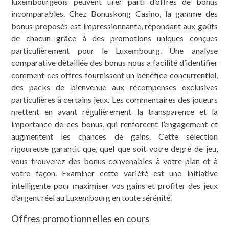
luxembourgeois peuvent tirer parti d’offres de bonus
incomparables. Chez Bonuskong Casino, la gamme des
bonus proposés est impressionnante, répondant aux goûts
de chacun grâce à des promotions uniques conçues
particulièrement pour le Luxembourg. Une analyse
comparative détaillée des bonus nous a facilité d’identifier
comment ces offres fournissent un bénéfice concurrentiel,
des packs de bienvenue aux récompenses exclusives
particulières à certains jeux. Les commentaires des joueurs
mettent en avant régulièrement la transparence et la
importance de ces bonus, qui renforcent l’engagement et
augmentent les chances de gains. Cette sélection
rigoureuse garantit que, quel que soit votre degré de jeu,
vous trouverez des bonus convenables à votre plan et à
votre façon. Examiner cette variété est une initiative
intelligente pour maximiser vos gains et profiter des jeux
d’argent réel au Luxembourg en toute sérénité.
Offres promotionnelles en cours