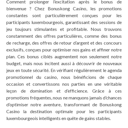
Comment prolonger l’excitation après le bonus de
bienvenue ? Chez Bonuskong Casino, les promotions
constantes sont particulièrement conçues pour les
participants luxembourgeois, garantissant des sessions de
jeu toujours stimulantes et profitable. Nous trouvons
constamment des offres particulières, comme des bonus
de recharge, des offres de retour d’argent et des concours
exclusifs, conçues pour optimiser nos gains et affiner notre
plan. Ces bonus ciblés augmentent non seulement notre
budget, mais nous incitent aussi à découvrir de nouveaux
jeux en toute sécurité. En vérifiant régulièrement le agenda
promotionnel du casino, nous bénéficions de chaque
occasion et convertissons nos parties en une véritable
leçon de domination et d’efficience. Grâce à ces
promotions fréquentes, nous ne manquons jamais d’chances
d’optimiser notre aventure, transformant de Bonuskong
Casino la destination optimale pour les participants
luxembourgeois intelligents en quête de gains stables.