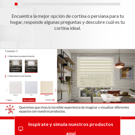
Encuentra la mejor opción de cortina o persiana para tu
hogar, responde algunas preguntas y descubre cuál es tu
cortina ideal.
Inspírate y simula nuestros productos
aquí