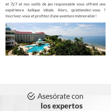
et 7j/7 et nos outils de jeu responsable vous offrent une
expérience ludique idéale. Alors, qu’attendez-vous ?
Inscrivez-vous et profitez d’une aventure mémorable !
Asesórate con
los expertos