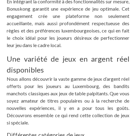
En intégrant la conformité à des fonctionnalités sur mesure,
Bonuskong garantit une expérience de jeu optimale. Cet
engagement crée une plateforme non seulement
accueillante, mais aussi profondément respectueuse des
règles et des préférences luxembourgeoises, ce qui en fait
le choix idéal pour les joueurs désireux de perfectionner
leur jeu dans le cadre local.
Une variété de jeux en argent réel
disponibles
Nous allons découvrir la vaste gamme de jeux d’argent réel
offerts pour les joueurs au Luxembourg, des bandits
manchots classiques aux jeux de table palpitants. Que vous
soyez amateur de titres populaires ou à la recherche de
nouvelles expériences, il y en a pour tous les goûts.
Découvrons ensemble ce qui rend cette collection de jeux
si spéciale.
Différentes catégories de jeux