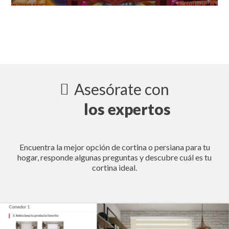
Asesórate con
los expertos
Encuentra la mejor opción de cortina o persiana para tu
hogar, responde algunas preguntas y descubre cuál es tu
cortina ideal.