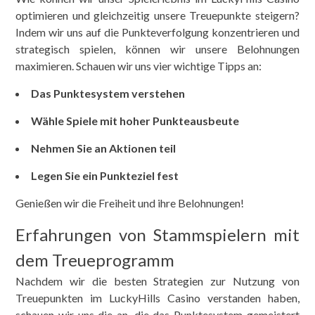
optimieren und gleichzeitig unsere Treuepunkte steigern?
Indem wir uns auf die Punkteverfolgung konzentrieren und
strategisch spielen, können wir unsere Belohnungen
maximieren. Schauen wir uns vier wichtige Tipps an:
Das Punktesystem verstehen
Wähle Spiele mit hoher Punkteausbeute
Nehmen Sie an Aktionen teil
Legen Sie ein Punkteziel fest
Genießen wir die Freiheit und ihre Belohnungen!
Erfahrungen von Stammspielern mit
dem Treueprogramm
Nachdem wir die besten Strategien zur Nutzung von
Treuepunkten im LuckyHills Casino verstanden haben,
schauen wir uns die an, die das Punktesystem gemeistert