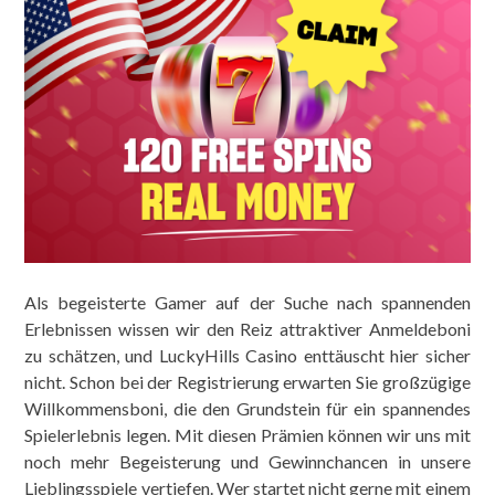
Als begeisterte Gamer auf der Suche nach spannenden
Erlebnissen wissen wir den Reiz attraktiver Anmeldeboni
zu schätzen, und LuckyHills Casino enttäuscht hier sicher
nicht. Schon bei der Registrierung erwarten Sie großzügige
Willkommensboni, die den Grundstein für ein spannendes
Spielerlebnis legen. Mit diesen Prämien können wir uns mit
noch mehr Begeisterung und Gewinnchancen in unsere
Lieblingsspiele vertiefen. Wer startet nicht gerne mit einem