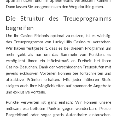
optimal nutzen und Ihr Spielerlebnis verbessern können?
Dann lassen Sie uns gemeinsam den Weg dorthin gehen.
Die Struktur des Treueprogramms
begreifen
Um Ihr Casino-Erlebnis optimal zu nutzen, ist es wichtig,
das Treueprogramm von LuckyHills Casino zu verstehen.
Wir haben festgestellt, dass es bei diesem Programm um
mehr geht als nur um das Sammeln von Punkten; es
ermöglicht Ihnen ein Höchstmaß an Freiheit bei Ihren
Casino-Besuchen. Dank der verschiedenen Treuestufen mit
jeweils exklusiven Vorteilen können Sie fortschreiten und
attraktive Prämien erhalten. Mit jeder höheren Stufe
steigen auch Ihre Möglichkeiten auf spannende Angebote
und exklusive Vorteile.
Punkte verwerten ist ganz einfach: Wir können unsere
mühsam erarbeiteten Punkte gegen wunderbare Preise,
Bargeldboni oder sogar gratis Aufenthalte eintauschen.