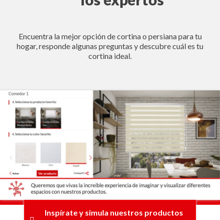
Encuentra la mejor opción de cortina o persiana para tu
hogar, responde algunas preguntas y descubre cuál es tu
cortina ideal.
Inspírate y simula nuestros productos