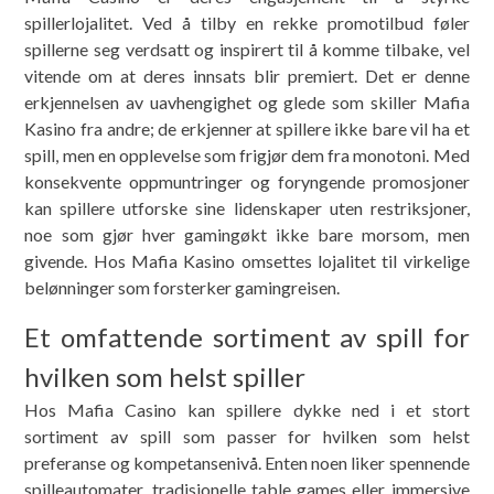
spillerlojalitet. Ved å tilby en rekke promotilbud føler
spillerne seg verdsatt og inspirert til å komme tilbake, vel
vitende om at deres innsats blir premiert. Det er denne
erkjennelsen av uavhengighet og glede som skiller Mafia
Kasino fra andre; de erkjenner at spillere ikke bare vil ha et
spill, men en opplevelse som frigjør dem fra monotoni. Med
konsekvente oppmuntringer og foryngende promosjoner
kan spillere utforske sine lidenskaper uten restriksjoner,
noe som gjør hver gamingøkt ikke bare morsom, men
givende. Hos Mafia Kasino omsettes lojalitet til virkelige
belønninger som forsterker gamingreisen.
Et omfattende sortiment av spill for
hvilken som helst spiller
Hos Mafia Casino kan spillere dykke ned i et stort
sortiment av spill som passer for hvilken som helst
preferanse og kompetansenivå. Enten noen liker spennende
spilleautomater, tradisjonelle table games eller immersive