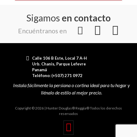
Sigamos
en contacto
Encuéntranos en
Calle 106 B Este, Local 7 A-H
Urb. Chanis, Parque Lefevre
Panamá
Teléfono: (+507) 271 0972
Copyright © 2026 | Hunter Douglas® Reggia® Todos los derechos
reservados