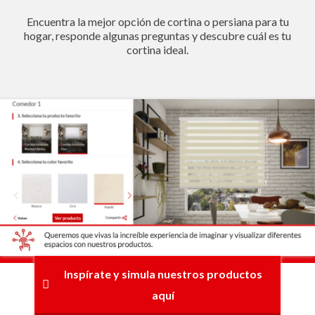
Encuentra la mejor opción de cortina o persiana para tu
hogar, responde algunas preguntas y descubre cuál es tu
cortina ideal.
Inspírate y simula nuestros productos
aquí