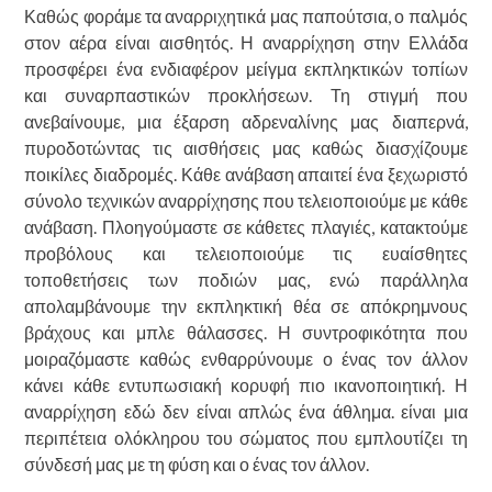
Καθώς φοράμε τα αναρριχητικά μας παπούτσια, ο παλμός
στον αέρα είναι αισθητός. Η αναρρίχηση στην Ελλάδα
προσφέρει ένα ενδιαφέρον μείγμα εκπληκτικών τοπίων
και συναρπαστικών προκλήσεων. Τη στιγμή που
ανεβαίνουμε, μια έξαρση αδρεναλίνης μας διαπερνά,
πυροδοτώντας τις αισθήσεις μας καθώς διασχίζουμε
ποικίλες διαδρομές. Κάθε ανάβαση απαιτεί ένα ξεχωριστό
σύνολο τεχνικών αναρρίχησης που τελειοποιούμε με κάθε
ανάβαση. Πλοηγούμαστε σε κάθετες πλαγιές, κατακτούμε
προβόλους και τελειοποιούμε τις ευαίσθητες
τοποθετήσεις των ποδιών μας, ενώ παράλληλα
απολαμβάνουμε την εκπληκτική θέα σε απόκρημνους
βράχους και μπλε θάλασσες. Η συντροφικότητα που
μοιραζόμαστε καθώς ενθαρρύνουμε ο ένας τον άλλον
κάνει κάθε εντυπωσιακή κορυφή πιο ικανοποιητική. Η
αναρρίχηση εδώ δεν είναι απλώς ένα άθλημα. είναι μια
περιπέτεια ολόκληρου του σώματος που εμπλουτίζει τη
σύνδεσή μας με τη φύση και ο ένας τον άλλον.